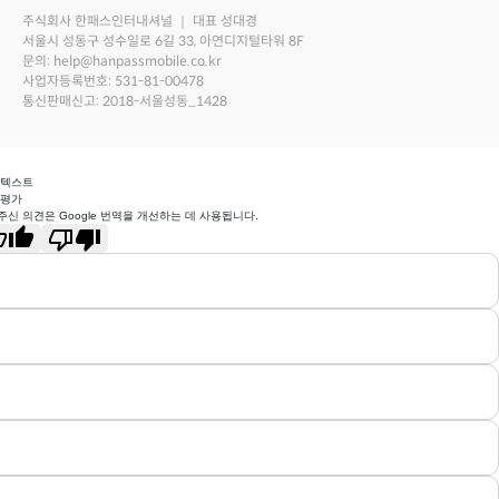
주식회사 한패스인터내셔널 ｜ 대표 성대경
서울시 성동구 성수일로 6길 33, 아연디지털타워 8F
문의: help@hanpassmobile.co.kr
사업자등록번호: 531-81-00478
통신판매신고: 2018-서울성동_1428
 텍스트
 평가
주신 의견은 Google 번역을 개선하는 데 사용됩니다.