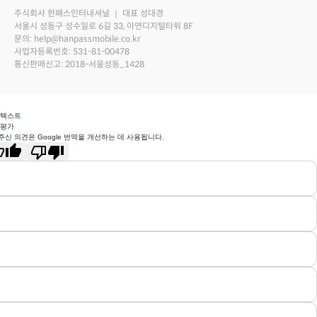
주식회사 한패스인터내셔널 ｜ 대표 성대경
서울시 성동구 성수일로 6길 33, 아연디지털타워 8F
문의: help@hanpassmobile.co.kr
사업자등록번호: 531-81-00478
통신판매신고: 2018-서울성동_1428
 텍스트
 평가
주신 의견은 Google 번역을 개선하는 데 사용됩니다.