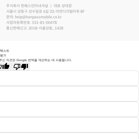
주식회사 한패스인터내셔널 ｜ 대표 성대경
서울시 성동구 성수일로 6길 33, 아연디지털타워 8F
문의: help@hanpassmobile.co.kr
사업자등록번호: 531-81-00478
통신판매신고: 2018-서울성동_1428
 텍스트
 평가
주신 의견은 Google 번역을 개선하는 데 사용됩니다.