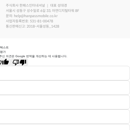
주식회사 한패스인터내셔널 ｜ 대표 성대경
서울시 성동구 성수일로 6길 33, 아연디지털타워 8F
문의: help@hanpassmobile.co.kr
사업자등록번호: 531-81-00478
통신판매신고: 2018-서울성동_1428
 텍스트
 평가
주신 의견은 Google 번역을 개선하는 데 사용됩니다.