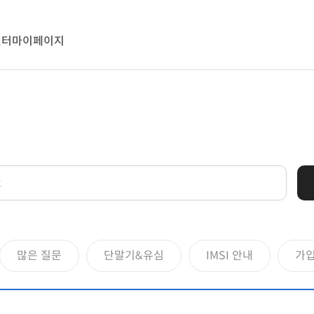
센터
마이페이지
많은 질문
단말기&유심
IMSI 안내
가입