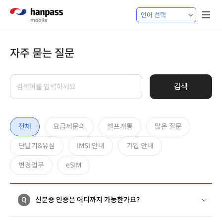
자주 묻는 질문
검색
전체
요금제문의
셀프개통
많은 질문
단말기&유심
IMSI 안내
가입 안내
변경업무
eSIM
Q
신분증 인증은 어디까지 가능한가요?