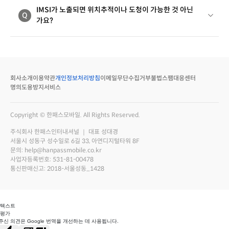
IMSI가 노출되면 위치추적이나 도청이 가능한 것 아닌
Q
가요?
회사소개
이용약관
개인정보처리방침
이메일무단수집거부
불법스팸대응센터
명의도용방지서비스
Copyright © 한패스모바일. All Rights Reserved.
주식회사 한패스인터내셔널 ｜ 대표 성대경
서울시 성동구 성수일로 6길 33, 아연디지털타워 8F
문의: help@hanpassmobile.co.kr
사업자등록번호: 531-81-00478
통신판매신고: 2018-서울성동_1428
 텍스트
 평가
주신 의견은 Google 번역을 개선하는 데 사용됩니다.