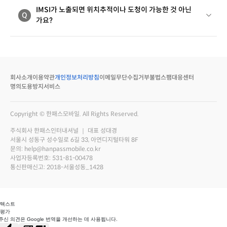
IMSI가 노출되면 위치추적이나 도청이 가능한 것 아닌
Q
가요?
회사소개
이용약관
개인정보처리방침
이메일무단수집거부
불법스팸대응센터
명의도용방지서비스
Copyright © 한패스모바일. All Rights Reserved.
주식회사 한패스인터내셔널 ｜ 대표 성대경
서울시 성동구 성수일로 6길 33, 아연디지털타워 8F
문의: help@hanpassmobile.co.kr
사업자등록번호: 531-81-00478
통신판매신고: 2018-서울성동_1428
 텍스트
 평가
주신 의견은 Google 번역을 개선하는 데 사용됩니다.