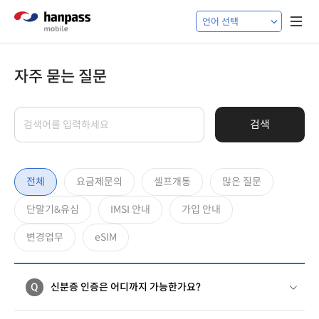
자주 묻는 질문
검색
전체
요금제문의
셀프개통
많은 질문
단말기&유심
IMSI 안내
가입 안내
변경업무
eSIM
Q
신분증 인증은 어디까지 가능한가요?