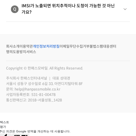
IMSI가 노출되면 위치추적이나 도청이 가능한 것 아닌
Q
가요?
회사소개
이용약관
개인정보처리방침
이메일무단수집거부
불법스팸대응센터
명의도용방지서비스
Copyright © 한패스모바일. All Rights Reserved.
주식회사 한패스인터내셔널 ｜ 대표 성대경
서울시 성동구 성수일로 6길 33, 아연디지털타워 8F
문의: help@hanpassmobile.co.kr
사업자등록번호: 531-81-00478
통신판매신고: 2018-서울성동_1428
 텍스트
 평가
주신 의견은 Google 번역을 개선하는 데 사용됩니다.