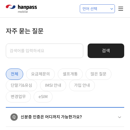
자주 묻는 질문
검색
전체
요금제문의
셀프개통
많은 질문
단말기&유심
IMSI 안내
가입 안내
변경업무
eSIM
Q
신분증 인증은 어디까지 가능한가요?