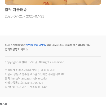
알닷 지금배송
2025-07-21 ~ 2025-07-31
회사소개
이용약관
개인정보처리방침
이메일무단수집거부
불법스팸대응센터
명의도용방지서비스
Copyright © 한패스모바일. All Rights Reserved.
주식회사 한패스인터내셔널 ｜ 대표 성대경
서울시 성동구 성수일로 6길 33, 아연디지털타워 8F
문의: help@hanpassmobile.co.kr
사업자등록번호: 531-81-00478
통신판매신고: 2018-서울성동_1428
 텍스트