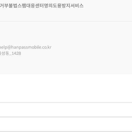
거부
불법스팸대응센터
명의도용방지서비스
help@hanpassmobile.co.kr
울성동_1428