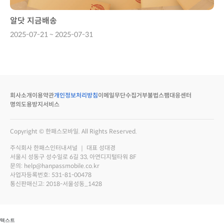
알닷 지금배송
2025-07-21 ~ 2025-07-31
회사소개
이용약관
개인정보처리방침
이메일무단수집거부
불법스팸대응센터
명의도용방지서비스
Copyright © 한패스모바일. All Rights Reserved.
주식회사 한패스인터내셔널 ｜ 대표 성대경
서울시 성동구 성수일로 6길 33, 아연디지털타워 8F
문의: help@hanpassmobile.co.kr
사업자등록번호: 531-81-00478
통신판매신고: 2018-서울성동_1428
 텍스트