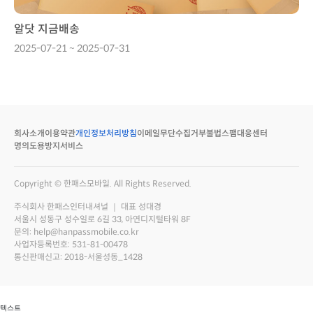
알닷 지금배송
2025-07-21 ~ 2025-07-31
회사소개
이용약관
개인정보처리방침
이메일무단수집거부
불법스팸대응센터
명의도용방지서비스
Copyright © 한패스모바일. All Rights Reserved.
주식회사 한패스인터내셔널 ｜ 대표 성대경
서울시 성동구 성수일로 6길 33, 아연디지털타워 8F
문의: help@hanpassmobile.co.kr
사업자등록번호: 531-81-00478
통신판매신고: 2018-서울성동_1428
 텍스트