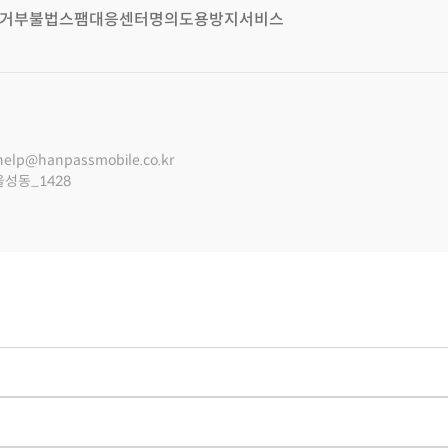
거부
불법스팸대응센터
명의도용방지서비스
help@hanpassmobile.co.kr
울성동_1428