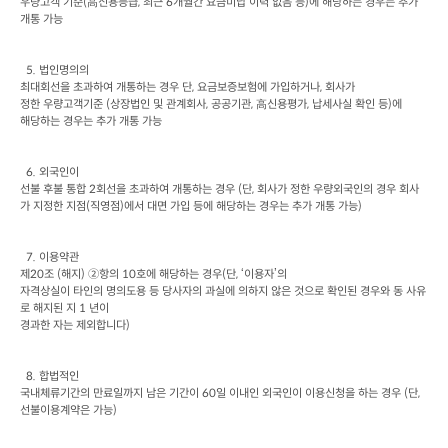
우량고객 기준
(
高신용등급
, 
최근
 6
개월간 요금미납 이력 없음 등
)
에 해당하는 경우는 추가 
개통 가능
  5. 
법인명의의

최대회선을 초과하여 개통하는 경우 단
, 
요금보증보험에 가입하거나
, 
회사가

정한 우량고객기준
 (
상장법인 및 관계회사
, 
공공기관
, 
高신용평가
, 
납세사실 확인 등
)
에

해당하는 경우는 추가 개통 가능
  6. 
외국인이

선불 후불 통합
 2
회선을 초과하여 개통하는 경우
 (
단
, 
회사가 정한 우량외국인의 경우 회사
가 지정한 지점
(
직영점
)
에서 대면 가입 등에 해당하는 경우는 추가 개통 가능
)
  7. 
이용약관

제
20
조
 (
해지
) 
②항의
 10
호에 해당하는 경우
(
단
, 
‘이용자’의

자격상실이 타인의 명의도용 등 당사자의 과실에 의하지 않은 것으로 확인된 경우와 동 사유
로 해지된 지
 1 
년이

경과한 자는 제외합니다
)
  8. 
합법적인

국내체류기간의 만료일까지 남은 기간이
 60
일 이내인 외국인이 이용신청을 하는 경우
 (
단
, 
선불이용계약은 가능
)