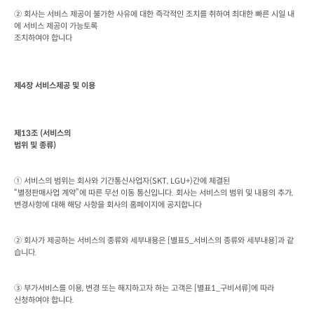
② 회사는 서비스 제공이 불가한 사유에 대한 즉각적인 조치를 취하여 최대한 빠른 시일 내
에 서비스 제공이 가능토록

조치하여야 합니다
제
4
장 서비스제공 및 이용
제
13
조
 (
서비스의

범위 및 종류
)
① 서비스의 범위는 회사와 기간통신사업자
(SKT, LGU+)
간에 체결된

“별정판매사업 계약”에 따른 무선 이동 통신입니다
. 
회사는 서비스의 범위 및 내용의 추가
, 
변경사항에 대해 해당 사항을 회사의 홈페이지에 공지합니다
② 회사가 제공하는 서비스의 종류와 세부내용은
 [
별표
5_
서비스의 종류와 세부내용
]
과 같
습니다
.
③ 부가서비스를 이용
, 
변경 또는 해지하고자 하는 고객은
 [
별표
1_
구비서류
]
에 따라

신청하여야 합니다
.