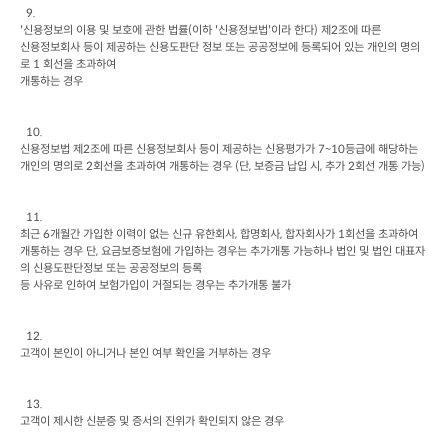
  9.

'
신용정보의 이용 및 보호에 관한 법률
(
이하
 '
신용정보법
'
이라 한다
) 
제
2
조에 따른

신용정보회사 등이 제공하는 신용도판단 정보 또는 공공정보에 등록되어 있는 개인의 명의
로
 1 
회선을 초과하여

개통하는 경우
신용정보법 제
2
조에 따른 신용정보회사 등이 제공하는 신용평가가
 7~10
등급에 해당하는 
개인의 명의로
 2
회선을 초과하여 개통하는 경우
 (
단
, 
보증금 납입 시
, 
추가
 2
회선 개통 가능
)
최근
 6
개월간 가입한 이력이 없는 신규 유한회사
, 
합명회사
, 
합자회사가
 1
회선을 초과하여 
개통하는 경우 단
, 
요금보증보험에 가입하는 경우는 추가개통 가능하나 법인 및 법인 대표자
의 신용도판단정보 또는 공공정보의 등록

등 사유로 인하여 보험가입이 거절되는 경우는 추가개통 불가
고객이 본인이 아니거나 본인 여부 확인을 거부하는 경우
고객이 제시한 신분증 및 증서의 진위가 확인되지 않은 경우