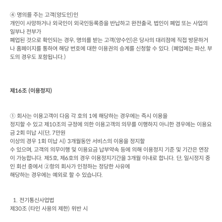
④ 명의를 주는 고객
(
양도인
)
인

개인이 사망하거나 외국인이 외국인등록증을 반납하고 완전출국
, 
법인이 폐업 또는 사업의 
일부나 전부가

폐업된 것으로 확인되는 경우
, 
명의를 받는 고객
(
양수인
)
은 당사의 대리점에 직접 방문하거
나 홈페이지를 통하여 해당 번호에 대한 이용권의 승계를 신청할 수 있다
. (
폐업에는 파산
, 
부
도의 경우도 포함됩니다
.)
제
16
조
 (
이용정지
)
① 회사는 이용고객이 다음 각 호의
 1
에 해당하는 경우에는 즉시 이용을

정지할 수 있고 제
10
조의 규정에 의한 이용고객의 의무를 이행하지 아니한 경우에는 이용요
금
 2
회 미납 시
(
단
, 7
만원

이상의 경우
 1
회 미납 시
) 3
개월동안 서비스의 이용을 정지할

수 있으며
, 
고객의 의무이행 및 이용요금 납부약속 등에 의해 이용정지 기준 및 기간은 연장
이 가능합니다
. 
제
5
호
, 
제
6
호의 경우 이용정지기간을
 3
개월 이내로 합니다
. 
단
, 
일시정지 중
인 회선 중에서 ②항의 회사가 인정하는 정당한 사유에

해당하는 경우에는 예외로 할 수 있습니다
.
  1. 
전기통신사업법

제
30
조
 (
타인 사용의 제한
) 
위반 시