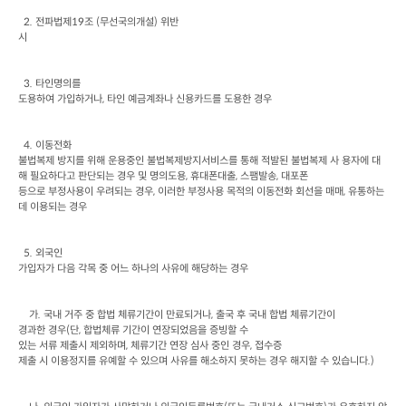
  2. 
전파법제
19
조
 (
무선국의개설
) 
위반

시
  3. 
타인명의를

도용하여 가입하거나
, 
타인 예금계좌나 신용카드를 도용한 경우
  4. 
이동전화

불법복제 방지를 위해 운용중인 불법복제방지서비스를 통해 적발된 불법복제 사 용자에 대
해 필요하다고 판단되는 경우 및 명의도용
, 
휴대폰대출
, 
스팸발송
, 
대포폰

등으로 부정사용이 우려되는 경우
, 
이러한 부정사용 목적의 이동전화 회선을 매매
, 
유통하는 
데 이용되는 경우
  5. 
외국인

가입자가 다음 각목 중 어느 하나의 사유에 해당하는 경우
가
. 
국내 거주 중 합법 체류기간이 만료되거나
, 
출국 후 국내 합법 체류기간이

경과한 경우
(
단
, 
합법체류 기간이 연장되었음을 증빙할 수

있는 서류 제출시 제외하며
, 
체류기간 연장 심사 중인 경우
, 
접수증

제출 시 이용정지를 유예할 수 있으며 사유를 해소하지 못하는 경우 해지할 수 있습니다
.)