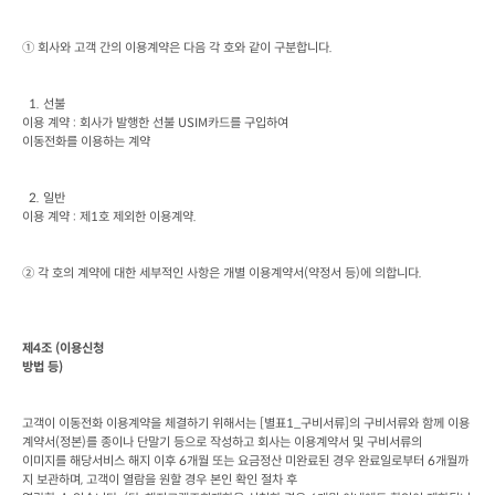
① 회사와 고객 간의 이용계약은 다음 각 호와 같이 구분합니다
.
  1. 
선불

이용 계약
 : 
회사가 발행한 선불
 USIM
카드를 구입하여

이동전화를 이용하는 계약
  2. 
일반

이용 계약
 : 
제
1
호 제외한 이용계약
.
② 각 호의 계약에 대한 세부적인 사항은 개별 이용계약서
(
약정서 등
)
에 의합니다
.
제
4
조
 (
이용신청

방법 등
)
고객이 이동전화 이용계약을 체결하기 위해서는
 [
별표
1_
구비서류
]
의 구비서류와 함께 이용
계약서
(
정본
)
를 종이나 단말기 등으로 작성하고 회사는 이용계약서 및 구비서류의

이미지를 해당서비스 해지 이후
 6
개월 또는 요금정산 미완료된 경우 완료일로부터
 6
개월까
지 보관하며
, 
고객이 열람을 원할 경우 본인 확인 절차 후
