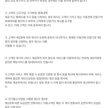
알린 요금 청구주소 및 연락처가 변경된 경우에는 이를 회사에 알려야 합니다
.
② 고객이 신규가입
, 
기기변경
, 
통화내역

제공 또는 통화도용 조사 등을 신청하는 경우 회사는 고객이 가지고 있는 이동전화 단말기의 
복제여부를 확인하기 위하여 고객에게 단말기의 제시를 요구할

수 있고
, 
이때 고객은 이에 응하여야 합니다
.
③ 고객이 제
2
항에 의한 회사의 요청에 응하지 아니하거나
, 
복제된 이동전화 단말기로 제
2
항의 업무를 신청하는 경우 회사는 이를

거절할 수 있습니다
.
④ 고객은 회사의 서비스 제공목적 외의 용도로 서비스를 이용하여서는 안되며
, 
제
3
자에게 
임의로 해당서비스를 임대하여서도 안됩니다
.
⑤고객은 서비스 계약 체결 시 유효한 신분증 및 증서 등을 회사에 제시하여야 하며
, 
서비스 
계약에 필요한 개인신상정보
, 
법정대리인 정보 등을 회사에

허위로 제공하여서는 안됩니다
. 
정보 변경 시 지체 없이 회사에 통보하여 갱신하여야 합니
다
.
⑥ 전기통신사업법 시행령 제
2
조 제
2
항

제
3
호에 따른 요금감면 전화서비스 이용고객은 해당 자 격이 변동되어 감면자격이 상실된 
경우 지체 없이
