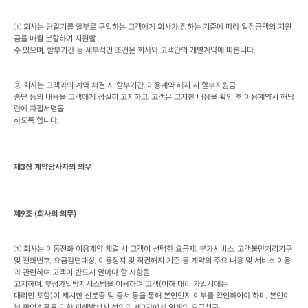
① 회사는 단말기를 할부로 구입하는 고객에게 회사가 정하는 기준에 따라 일정금액의 지원
금을 매월 분할하여 지원할

수 있으며
, 
할부기간 등 세부적인 조건은 회사와 고객간의 개별계약에 따릅니다
.
② 회사는 고객과의 계약 체결 시 할부기간
, 
이용계약 해지 시 할부지원금

중단 등의 내용을 고객에게 성실히 고지하고
, 
고객은 고지한 내용을 확인 후 이용계약서 해당
란에 자필서명을

하도록 합니다
.
제
3
장 계약당사자의 의무
제
9
조
 (
회사의 의무
)
① 회사는 이동전화 이용계약 체결 시 고객이 선택한 요금제
, 
부가서비스
, 
고객불만처리기구 
및 전화번호
, 
요금감면대상
, 
이용정지 및 직권해지 기준 등 계약의 주요 내용 및 서비스 이용
과 관련하여 고객이 반드시 알아야 할 사항을

고지하며
, 
부정가입방지시스템을 이용하여 고객
(
이하 대리 가입시에는

대리인 포함
)
이 제시한 신분증 및 증서 등을 통해 본인인지 여부를 확인하여야 하며
, 
본인여
부 확인소홀로 인한 피해발생시 선의의 제
3
자에게 일체의 요금청구
