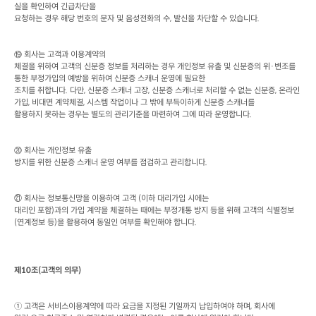
실을 확인하여 긴급차단을

요청하는 경우 해당 번호의 문자 및 음성전화의 수
, 
발신을 차단할 수 있습니다
. 
회사는 고객과 이용계약의

⑲
체결을 위하여 고객의 신분증 정보를 처리하는 경우 개인정보 유출 및 신분증의 위·변조를 
통한 부정가입의 예방을 위하여 신분증 스캐너 운영에 필요한

조치를 취합니다
. 
다만
, 
신분증 스캐너 고장
, 
신분증 스캐너로 처리할 수 없는 신분증
, 
온라인 
가입
, 
비대면 계약체결
, 
시스템 작업이나 그 밖에 부득이하게 신분증 스캐너를

활용하지 못하는 경우는 별도의 관리기준을 마련하여 그에 따라 운영합니다
.
회사는 개인정보 유출

⑳
방지를 위한 신분증 스캐너 운영 여부를 점검하고 관리합니다
.
 회사는 정보통신망을 이용하여 고객
 (
이하 대리가입 시에는

㉑
대리인 포함
)
과의 가입 계약을 체결하는 때에는 부정개통 방지 등을 위해 고객의 식별정보
(
연계정보 등
)
을 활용하여 동일인 여부를 확인해야 합니다
.
제
10
조
(
고객의 의무
) 
① 고객은 서비스이용계약에 따라 요금을 지정된 기일까지 납입하여야 하며
, 
회사에
