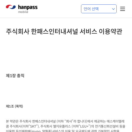
주식회사 한패스인터내셔널 서비스 이용약관
제
1
장 총칙
제
1
조
 (
목적
)
본 약관은 주식회사 한패스인터내셔널
 (
이하 “회사”라 합니다
)
에서 제공하는 에스케이텔레
콤 주식회사
(
이하“
SKT
”
), 
주식회사 엘지유플러스
 (
이하“
LGU+
”
)
의 전기통신회선설비 등을 
이용한 무선재판매
(mvno, 
알뜰폰
)
서비스의 이용 및 요금제도에 관한 기본적인 사항을
