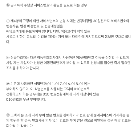
⑥ 공익목적 수행상 서비스번호의 통일을 필요로 하는 경우
⑦ 제
4
항의 규정에 의한 서비스번호의 변경 시에는 변경예정일
 30
일전까지 서비스번호의 
변경사유
, 
변경 예정번호 및 변경예정일을

해당고객에게 통보하여야 합니다
. 
다만
, 
이용고객의 책임 있는

사유로 인하여 통보할 수 없을 때에는 지점 또는 대리점에 게시함으로써 통보한 것으로 봅니
다
.
⑧ 신규가입자는 다른 이동전화회사에서 사용하던 이동전화번호 이동을 신청할 수 있으며
, 
사업 자는 가입자가 신청한 이동전화번호가 부여될 수 있도록 신청서를 접수한 즉시 필요한 
조치를 취하여야 합니다
.
⑨ 기존에 사용하던 식별번호
(011, 017, 016, 018, 019)
는

부여하지 않으며
, 
이 식별번호를 사용하는 고객이
 010
번호로

전환하고자 하는 경우에는
 010 
번호전환계획에 따라 배정되어 있는
010
번호를 우선 부여합니다
.
⑩ 고객이 본 조에 따라 부여 받은 번호를 판매하거나 번호 판매 중계서비스에 게시하는 등
의 행위를 할 경우
, 
번호사용 의사 없이 번호를 부여 받은 것으로 확인되는 경우 해당 번호는 
회수될 수 있습니다
.