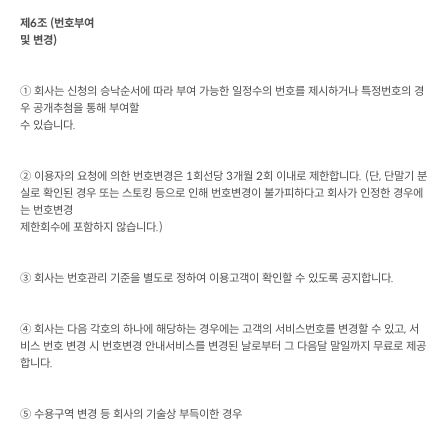
제
6
조
 (
번호부여

및 변경
)
① 회사는 신청의 승낙순서에 따라 부여 가능한 일정수의 번호를 제시하거나 특정번호의 경
우 공개추첨을 통해 부여할

수 있습니다
.
② 이용자의 요청에 의한 번호변경은
 1
회선당
 3
개월
 2
회 이내로 제한합니다
. (
단
, 
단말기 분
실로 확인된 경우 또는 스토킹 등으로 인해 번호변경이 불가피하다고 회사가 인정한 경우에
는 번호변경

제한회수에 포함하지 않습니다
.)
③ 회사는 번호관리 기준을 별도로 정하여 이용고객이 확인할 수 있도록 공지합니다
.
④ 회사는 다음 각호의 하나에 해당하는 경우에는 고객의 서비스번호를 변경할 수 있고
, 
서
비스 번호 변경 시 번호변경 안내서비스를 변경된 날로부터 그 다음달 말일까지 무료로 제공
합니다
.  
⑤ 수용구역 변경 등 회사의 기술상 부득이한 경우