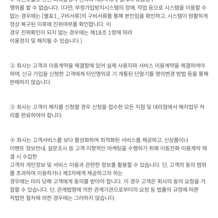
행위를 할 수 없습니다
. (
다만
, 
부정가입방지시스템의 장애
, 
작업 등으로 시스템을 이용할 수 
없는 경우에는
 [
별표
1_
구비서류
]
의 구비서류를 통해 본인임을 확인하고
, 
시스템이 원활하게 
정상 복구된 이후에 진위여부를 확인합니다
. 
이

경우 진위확인이 되지 않는 경우에는 제
18
조
 1
항에 따라

이용정지 및 해지될 수 있습니다
.)
② 회사는 고객과 이용계약을 체결함에 있어 실제 사용자와 서비스 이용계약을 체결하여야 
하며
, 
신규 가입을 신청한 고객에게 타인명의로 기 개통된 단말기를 명의변경 방법 등을 통해 
판매하지 않습니다
. 
③ 회사는 고객이 해지를 신청할 경우 신청을 접수한 모든 지점 및 대리점에서 해지업무 처
리를 완료하여야 합니다
.
④ 회사는 고객서비스를 보다 활성화하여 최적화된 서비스를 제공하고
, 
신상품이나

이벤트 정보안내
, 
설문조사 등 고객 지향적인 마케팅을 수행하기 위해 이동전화 이용계약 체
결 시 수집한

고객의 개인정보 및 서비스 이용과 관련한 정보를 활용할 수 있습니다
. 
단
, 
고객의 동의 범위
를 초과하여 이용하거나 제
3
자에게 제공하고자 하는

경우에는 미리 당해 고객에게 동의를 받아야 합니다
. 
이 경우 고객은 회사의 동의 요청을 거
절할 수 있습니다
. 
단
, 
관계법령에 의한 관계기관으로부터의 요청 등 법률의 규정에 따른

적법한 절차에 의한 경우에는 그러하지 않습니다
.