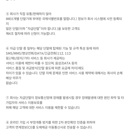
⑤ 회사가 직접 유통
/
판매하지 않아
IMEI(
개별 단말기에 부여된 국제식별번호를 말합니다
.) 
정보가 회사 시스템에 사전 등록되
지

않은 단말
(
이하 “자급단말”이라 합니다
.)
을 보유한 고객도

제
4
조 절차에 따라 신청이 가능합니다
.
⑥ 자급 단말 중 일부는 해당 단말에 탑재된 기능 및 규격 특성 등에 따라
SMS/MMS/
영상전화
/DATA/
긴급전화
등
)/
재난문자
/
기타 서비스 등 회사가 제공하는

서비스 이용에 제한이 따를 수 있으며
, 
음성
/DATA 
등의

서비스 품질 및 과금방식
(
단말 용도에 따른 요금제 차이
)
에도

차이가 있을 수 있습니다
. 
단말 자체 문제로 인한 서비스 사용 제약에 대해서는 회사의 손해
배상 의무가

없습니다
.
⑦ 회사는 자급단말이 정보통신망에 장애를 발생시킬 경우 장애발생에 대한 원인 파악 및 타
가입자의 서비스 이용보호를

위해 해당 고객에 대한 서비스 이용을 제한할 수 있습니다
.
⑧ 온라인 가입 시 부정개통 방지를 위한
 2
차 본인확인 인증을 위하여

고객의 연계정보
(CI)
를 도매제공 이동통신사로 전송할 수 있습니다
.