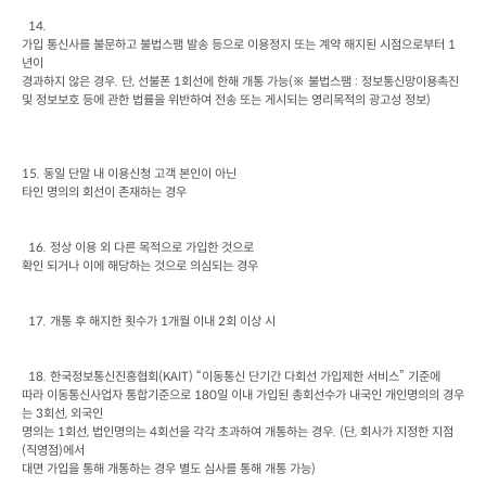
가입 통신사를 불문하고 불법스팸 발송 등으로 이용정지 또는 계약 해지된 시점으로부터
 1
년이

경과하지 않은 경우
. 
단
, 
선불폰
 1
회선에 한해 개통 가능
(
※ 불법스팸
 : 
정보통신망이용촉진 
및 정보보호 등에 관한 법률을 위반하여 전송 또는 게시되는 영리목적의 광고성 정보
)
15. 
동일 단말 내 이용신청 고객 본인이 아닌

타인 명의의 회선이 존재하는 경우
  16. 
정상 이용 외 다른 목적으로 가입한 것으로

확인 되거나 이에 해당하는 것으로 의심되는 경우
  17. 
개통 후 해지한 횟수가
 1
개월 이내
 2
회 이상 시
  18. 
한국정보통신진흥협회
(KAIT) 
“이동통신 단기간 다회선 가입제한 서비스”
기준에

따라 이동통신사업자 통합기준으로
 180
일 이내 가입된 총회선수가 내국인 개인명의의 경우
는
 3
회선
, 
외국인

명의는
 1
회선
, 
법인명의는
 4
회선을 각각 초과하여 개통하는 경우
. (
단
, 
회사가 지정한 지점
(
직영점
)
에서

대면 가입을 통해 개통하는 경우 별도 심사를 통해 개통 가능)