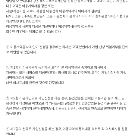
열람할 수 있습니다
. (
단
, 
해지고객조회제한을 신청한 경우
 6
개월 이내에도 확인이 제한됩니
다
.) 
고객은 이용계약서를 정본 또는

사본
(
사본이란 고객이 작성한 이동전화 이용계약서의 이미지가 첨부된
MMS 
또는
 E-MAIL 
보안문서 또는 이동전화 이용계약서 이미지의 출력본을 의미
)
의 형태로 
제공받습니다
. (
단
, 
고객이

이용계약서 사본의 제공을 거절하거나 이용계약서
(
신청서
)
원본을

회수한 경우에는 예외로 할 수 있습니다
.)
① 이용계약을 대리인이 신청할 경우에는 회사는 고객 본인에게 가입 신청 위임여부를 전화
로 확인할 수 있습니다
.
② 제
1
항의 이용약관에 동의함은 고객이 본 이용약관을 숙지하고 회사에서

제공하는 모든 서비스를 제공받겠다는 의사의 표시로 간주하며
, 
고객이 가입신청서에 자필 
서명함으로써 동의에

대한 의사표시를 완료한 것으로 간주합니다
.
③ 제
2
항의 온라인으로 가입신청을 하는 경우
, 
본인인증을 전제한 이용약관 동의 체크 및 이
용신청서 작성완료 확인으로 각 의사표시를 갈음합니다
. 
인증방법은 운영기준 준수사실 인
증을 받은 사업자의 전자서명인증서
, 
범용공인인증서
, 
신용카드 인증으로 본인확인 대체가 
가능합니다
④ 제
2
항의 전화로 가입신청을 하는 경우
, 
이용자와의 통화내용 녹취로 각 의사표시를 갈음 
합니다
.