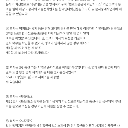
문자의 회신번호로 악용되는 것을 방지하기 위해 ‘번호도용문자 차단서비스’ 가입고객의 동
의를 받아 해당 이용자의 이동전화번호를 한국인터넷진흥원
(KISA) 
및 문자중계사업자에 제
공할 수 있습니다
.    
⑮ 회사는 명의도용 방지 등을 위해 고객의 동의를 받아 해당 이용자의 식별정보와 단말정보
(IMEI 
등
)
를 한국정보통신진흥협회에 제공하여 단말 내 명의 일치

여부를 확인할 수 있습니다
. 
단
, 
고객이 회사의 요청을 거절하여

일치 여부를 확인할 수 없거나
, 
명의가 일치하지 않는 경우 제
16
조

제
1
항 제
15
호 또는 제
18
조

제
2
항 제
10
호에 따라 조치합니다
.
회사는
 5G 
통신 가능 지역을 순차적으로 확대할 예정입니다
. 
읍
/
면과 전파 환경에 따라 
⑯
일부 도심 행정 경계 지역에서는 다른 전기통신사업자의
5G/LTE
망
(
설비 등
)
으로 서비스를 제공할

수 있습니다
. 
회사는 신용정보법

⑰
제
25
조의 신용정보집중기관 등에 이용자의 가입정보를 제공하고 통신사 간 공유되어
, 
부정
이용 등으로 의심될 경우 가입에 제한을 받을 수 있습니다
. 
회사는 수사기관이

⑱
있는 행정기관
, 
한국인터넷진흥원이 보이스피싱 등 전기통신을 이용한 사기에 이용중인 사