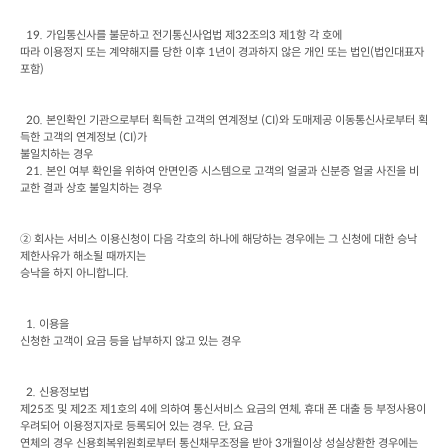
  19. 
가입통신사를 불문하고 전기통신사업법 제
32
조의
3 
제
1
항 각 호에

따라 이용정지 또는 계약해지를 당한 이후
 1
년이 경과하지 않은 개인 또는 법인
(
법인대표자 
포함
)
  20. 
본인확인 기관으로부터 획득한 고객의 연계정보
 (CI)
와 도매제공 이동통신사로부터 획
득한 고객의 연계정보
 (CI)
가

불일치하는 경우
  21. 본인 여부 확인을 위하여 안면인증 시스템으로 고객의 얼굴과 신분증 얼굴 사진을 비
교한 결과 상호 불일치하는 경우
② 회사는 서비스 이용신청이 다음 각호의 하나에 해당하는 경우에는 그 신청에 대한 승낙 
제한사유가 해소될 때까지는

승낙을 하지 아니합니다
.
  1. 
이용을

신청한 고객이 요금 등을 납부하지 않고 있는 경우
  2. 
신용정보법

제
25
조 및 제
2
조 제
1
호의
 4
에 의하여 통신서비스 요금의 연체
, 
휴대 폰 대출 등 부정사용이

우려되어 이용정지자로 등록되어 있는 경우
. 
단
, 
요금

연체의 경우 신용회복위원회로부터 통신채무조정을 받아
 3
개월이상 성실상환한 경우에는