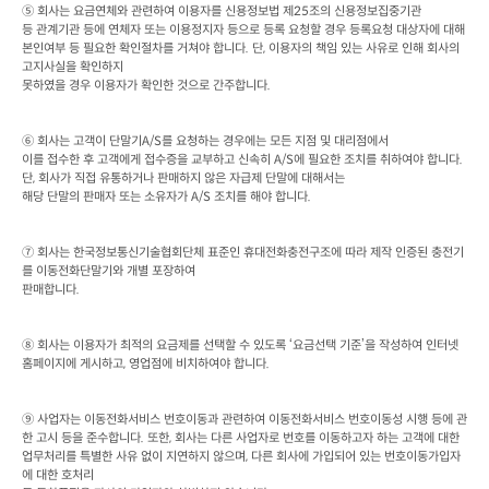
⑤ 회사는 요금연체와 관련하여 이용자를 신용정보법 제
25
조의 신용정보집중기관

등 관계기관 등에 연체자 또는 이용정지자 등으로 등록 요청할 경우 등록요청 대상자에 대해 
본인여부 등 필요한 확인절차를 거쳐야 합니다
. 
단
, 
이용자의 책임 있는 사유로 인해 회사의 
고지사실을 확인하지

못하였을 경우 이용자가 확인한 것으로 간주합니다
.
⑥ 회사는 고객이 단말기
A/S
를 요청하는 경우에는 모든 지점 및 대리점에서

이를 접수한 후 고객에게 접수증을 교부하고 신속히
 A/S
에 필요한 조치를 취하여야 합니다
. 
단
, 
회사가 직접 유통하거나 판매하지 않은 자급제 단말에 대해서는

해당 단말의 판매자 또는 소유자가
 A/S 
조치를 해야 합니다
.
⑦ 회사는 한국정보통신기술협회단체 표준인 휴대전화충전구조에 따라 제작 인증된 충전기
를 이동전화단말기와 개별 포장하여

판매합니다
.
⑧ 회사는 이용자가 최적의 요금제를 선택할 수 있도록 ‘요금선택 기준’을 작성하여 인터넷 
홈페이지에 게시하고
, 
영업점에 비치하여야 합니다
.
⑨ 사업자는 이동전화서비스 번호이동과 관련하여 이동전화서비스 번호이동성 시행 등에 관
한 고시 등을 준수합니다
. 
또한
, 
회사는 다른 사업자로 번호를 이동하고자 하는 고객에 대한

업무처리를 특별한 사유 없이 지연하지 않으며
, 
다른 회사에 가입되어 있는 번호이동가입자
에 대한 호처리
