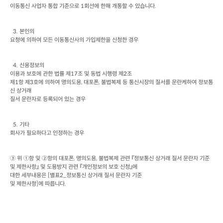
이동통신 사업자 통합 기준으로
 1
회선에 한해 개통할 수 있습니다
.
  3. 
본인의

요청에 의하여 모든 이동통신사의 가입제한을 신청한 경우
  4. 
신용정보의

이용과 보호에 관한 법률 제
17
조 및 동법 시행령 제
2
조

제
1
항 제
3
호에 의하여 명의도용
, 
대포폰
, 
불법복제 등 통신시장의 질서를 문란케하여 정보통
신 상거래

질서 문란자로 등록되어 있는 경우
  5. 
기타

회사가 필요하다고 인정하는 경우
③ 위 ①항 및 ②항의 대포폰
, 
명의도용
, 
불법복제 관련 『정보통신 상거래 질서 문란자 기준 
및 제한사항』 및 도용방지 관련 『개인정보의 보호 신청』에

대한 세부내용은
 [
별표
2_
정보통신 상거래 질서 문란자 기준

및 제한사항
]
에 따릅니다
.