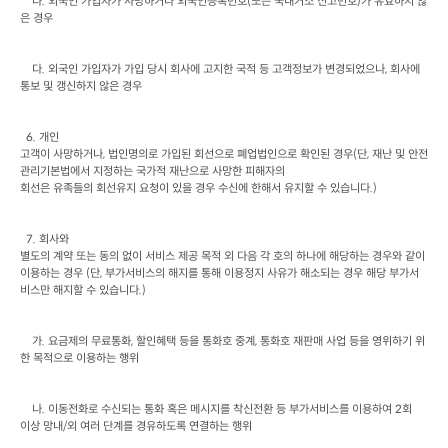
나
. 
외국인 가입자가 사망하거나 외국인등록번호
(
또는 국내거소 신고번호
)
가 유효하지 않
은 경우
다
. 
외국인 가입자가 가입 당시 회사에 고지한 국적 등 고객정보가 변경되었으나
, 
회사에

통보 및 갱신하지 않은 경우
  6. 
개인

고객이 사망하거나
, 
법인명의로 가입된 회선으로 폐업법인으로 확인된 경우
(
단
, 
재난 및 안전
관리기본법에서 지정하는 국가적 재난으로 사망한 피해자의

회선은 유족들의 회선유지 요청이 있을 경우 수신에 한해서 유지할 수 있습니다
.)
  7. 
회사와

별도의 계약 또는 동의 없이 서비스 제공 목적 외 다음 각 호의 하나에 해당하는 경우와 같이 
이용하는 경우
 (
단
, 
부가서비스의 해지를 통해 이용정지 사유가 해소되는 경우 해당 부가서
비스만 해지할 수 있습니다
.)
가
. 
요금제의 무료통화
, 
할인혜택 등을 통화호 중계
, 
통화호 재판매 사업 등을 영위하기 위
한 목적으로 이용하는 행위
나
. 
이동전화로 수신되는 통화 혹은 메시지를 착신전환 등 부가서비스를 이용하여
 2
회

이상 망내
/
외 여러 단계를 경유하도록 연결하는 행위