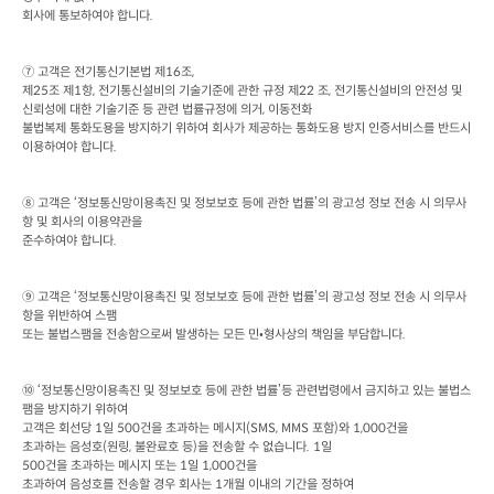
회사에 통보하여야 합니다
.
⑦ 고객은 전기통신기본법 제
16
조
제
25
조 제
1
항
, 
전기통신설비의 기술기준에 관한 규정 제
22 
조
, 
전기통신설비의 안전성 및 
신뢰성에 대한 기술기준 등 관련 법률규정에 의거
, 
이동전화

불법복제 통화도용을 방지하기 위하여 회사가 제공하는 통화도용 방지 인증서비스를 반드시 
이용하여야 합니다
.
⑧ 고객은 ‘정보통신망이용촉진 및 정보보호 등에 관한 법률’의 광고성 정보 전송 시 의무사
항 및 회사의 이용약관을

준수하여야 합니다
.
⑨ 고객은 ‘정보통신망이용촉진 및 정보보호 등에 관한 법률’의 광고성 정보 전송 시 의무사
항을 위반하여 스팸

또는 불법스팸을 전송함으로써 발생하는 모든 민•형사상의 책임을 부담합니다
.
⑩ ‘정보통신망이용촉진 및 정보보호 등에 관한 법률’등 관련법령에서 금지하고 있는 불법스
팸을 방지하기 위하여

고객은 회선당
 1
일
 500
건을 초과하는 메시지
(SMS, MMS 
포함
)
와
 1,000
건을

초과하는 음성호
(
원링
, 
불완료호 등
)
을 전송할 수 없습니다
. 1
일
500
건을 초과하는 메시지 또는
 1
일
 1,000
건을

초과하여 음성호를 전송할 경우 회사는
 1
개월 이내의 기간을 정하여