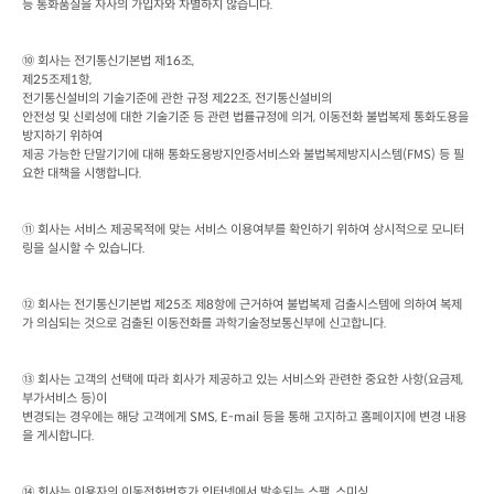
등 통화품질을 자사의 가입자와 차별하지 않습니다
.
⑩ 회사는 전기통신기본법 제
16
조
제
25
조제
1
항
전기통신설비의 기술기준에 관한 규정 제
22
조
, 
전기통신설비의

안전성 및 신뢰성에 대한 기술기준 등 관련 법률규정에 의거
, 
이동전화 불법복제 통화도용을 
방지하기 위하여

제공 가능한 단말기기에 대해 통화도용방지인증서비스와 불법복제방지시스템
(FMS) 
등 필
요한 대책을 시행합니다
.
⑪ 회사는 서비스 제공목적에 맞는 서비스 이용여부를 확인하기 위하여 상시적으로 모니터
링을 실시할 수 있습니다
.
⑫ 회사는 전기통신기본법 제
25
조 제
8
항에 근거하여 불법복제 검출시스템에 의하여 복제
가 의심되는 것으로 검출된 이동전화를 과학기술정보통신부에 신고합니다
.
⑬ 회사는 고객의 선택에 따라 회사가 제공하고 있는 서비스와 관련한 중요한 사항
(
요금제
, 
부가서비스 등
)
이

변경되는 경우에는 해당 고객에게
 SMS, E-mail 
등을 통해 고지하고 홈페이지에 변경 내용
을 게시합니다
.
⑭ 회사는 이용자의 이동전화번호가 인터넷에서 발송되는 스팸
, 
스미싱
