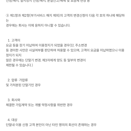
신청
/
해지
, 
일시정지 신청
/
해지
, 
분실신고
/
해제 및 요금제 변경 등
③ 제
1
항과 제
2
항
(
부가서비스 해지 제외
)
의 고객의 변경신청이 다음 각 호의 하나에 해당하
는

경우에는 회사는 이에 응하지 아니할 수 있습니다
.
  1. 
고객이

요금 등을 장기 미납하여 이용정지가 되었을 경우
(
단
, 
주소변경

등 경미한 사안은 사실여부를 판단하여 허용할 수 있으며
, 
고객이 요금을 미납하였으나 이용
정지가 되지

않은 경우에는 단말기 변경
, 
제
3
자에게 양도 등 일부의 변경이

제한될 수 있습니다
.)
  2. 
압류·가압류

및 가처분된 단말기인 경우
  3. 
회사와

체결한 가입계약 또는 개별 약정사항을 위반한 경우
  4. 
대상

단말내 이용 신청 고객 본인이 아닌 타인 명의의 회선이 존재하는 경우