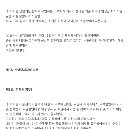
① 회사는 단말기를 할부로 구입하는 고객에게 회사가 정하는 기준에 따라 일정금액의 지원
금을 매월 분할하여 지원할

수 있으며
, 
할부기간 등 세부적인 조건은 회사와 고객간의 개별계약에 따릅니다
.
② 회사는 고객과의 계약 체결 시 할부기간
, 
이용계약 해지 시 할부지원금

중단 등의 내용을 고객에게 성실히 고지하고
, 
고객은 고지한 내용을 확인 후 이용계약서 해당
란에 자필서명을

하도록 합니다
.
제
3
장 계약당사자의 의무
제
9
조
 (
회사의 의무
)
① 회사는 이동전화 이용계약 체결 시 고객이 선택한 요금제
, 
부가서비스
, 
고객불만처리기구 
및 전화번호
, 
요금감면대상
, 
이용정지 및 직권해지 기준 등 계약의 주요 내용 및 서비스 이용
과 관련하여 고객이 반드시 알아야 할 사항을

고지하며
, 
부정가입방지시스템을 이용하여 고객
(
이하 대리 가입시에는

대리인 포함
)
이 제시한 신분증 및 증서 등을 통해 본인인지 여부를 확인하여야 하며
, 
본인여
부 확인소홀로 인한 피해발생시 선의의 제
3
자에게 일체의 요금청구
