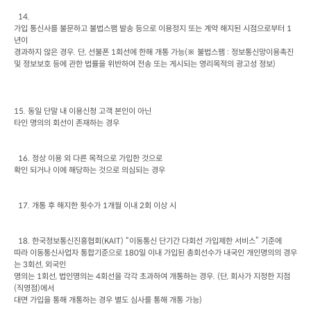
가입 통신사를 불문하고 불법스팸 발송 등으로 이용정지 또는 계약 해지된 시점으로부터
 1
년이

경과하지 않은 경우
. 
단
, 
선불폰
 1
회선에 한해 개통 가능
(
※ 불법스팸
 : 
정보통신망이용촉진 
및 정보보호 등에 관한 법률을 위반하여 전송 또는 게시되는 영리목적의 광고성 정보
)
15. 
동일 단말 내 이용신청 고객 본인이 아닌

타인 명의의 회선이 존재하는 경우
  16. 
정상 이용 외 다른 목적으로 가입한 것으로

확인 되거나 이에 해당하는 것으로 의심되는 경우
  17. 
개통 후 해지한 횟수가
 1
개월 이내
 2
회 이상 시
  18. 
한국정보통신진흥협회
(KAIT) 
“이동통신 단기간 다회선 가입제한 서비스”
기준에

따라 이동통신사업자 통합기준으로
 180
일 이내 가입된 총회선수가 내국인 개인명의의 경우
는
 3
회선
, 
외국인

명의는
 1
회선
, 
법인명의는
 4
회선을 각각 초과하여 개통하는 경우
. (
단
, 
회사가 지정한 지점
(
직영점
)
에서

대면 가입을 통해 개통하는 경우 별도 심사를 통해 개통 가능)