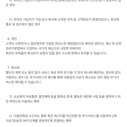
나
. 
외국인 가입자가 사망하거나 외국인등록번호
(
또는 국내거소 신고번호
)
가 유효하지 않
은 경우
다
. 
외국인 가입자가 가입 당시 회사에 고지한 국적 등 고객정보가 변경되었으나
, 
회사에

통보 및 갱신하지 않은 경우
  6. 
개인

고객이 사망하거나
, 
법인명의로 가입된 회선으로 폐업법인으로 확인된 경우
(
단
, 
재난 및 안전
관리기본법에서 지정하는 국가적 재난으로 사망한 피해자의

회선은 유족들의 회선유지 요청이 있을 경우 수신에 한해서 유지할 수 있습니다
.)
  7. 
회사와

별도의 계약 또는 동의 없이 서비스 제공 목적 외 다음 각 호의 하나에 해당하는 경우와 같이 
이용하는 경우
 (
단
, 
부가서비스의 해지를 통해 이용정지 사유가 해소되는 경우 해당 부가서
비스만 해지할 수 있습니다
.)
가
. 
요금제의 무료통화
, 
할인혜택 등을 통화호 중계
, 
통화호 재판매 사업 등을 영위하기 위
한 목적으로 이용하는 행위
나
. 
이동전화로 수신되는 통화 혹은 메시지를 착신전환 등 부가서비스를 이용하여
 2
회

이상 망내
/
외 여러 단계를 경유하도록 연결하는 행위