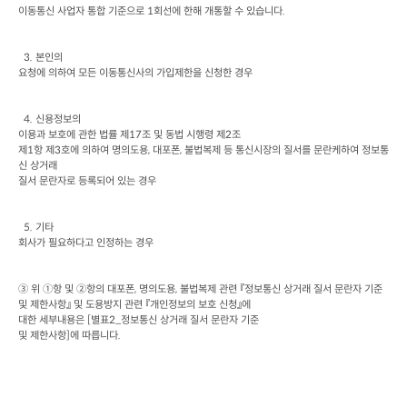
이동통신 사업자 통합 기준으로
 1
회선에 한해 개통할 수 있습니다
.
  3. 
본인의

요청에 의하여 모든 이동통신사의 가입제한을 신청한 경우
  4. 
신용정보의

이용과 보호에 관한 법률 제
17
조 및 동법 시행령 제
2
조

제
1
항 제
3
호에 의하여 명의도용
, 
대포폰
, 
불법복제 등 통신시장의 질서를 문란케하여 정보통
신 상거래

질서 문란자로 등록되어 있는 경우
  5. 
기타

회사가 필요하다고 인정하는 경우
③ 위 ①항 및 ②항의 대포폰
, 
명의도용
, 
불법복제 관련 『정보통신 상거래 질서 문란자 기준 
및 제한사항』 및 도용방지 관련 『개인정보의 보호 신청』에

대한 세부내용은
 [
별표
2_
정보통신 상거래 질서 문란자 기준

및 제한사항
]
에 따릅니다
.