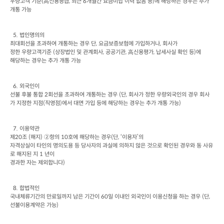
우량고객 기준
(
高신용등급
, 
최근
 6
개월간 요금미납 이력 없음 등
)
에 해당하는 경우는 추가 
개통 가능
  5. 
법인명의의

최대회선을 초과하여 개통하는 경우 단
, 
요금보증보험에 가입하거나
, 
회사가

정한 우량고객기준
 (
상장법인 및 관계회사
, 
공공기관
, 
高신용평가
, 
납세사실 확인 등
)
에

해당하는 경우는 추가 개통 가능
  6. 
외국인이

선불 후불 통합
 2
회선을 초과하여 개통하는 경우
 (
단
, 
회사가 정한 우량외국인의 경우 회사
가 지정한 지점
(
직영점
)
에서 대면 가입 등에 해당하는 경우는 추가 개통 가능
)
  7. 
이용약관

제
20
조
 (
해지
) 
②항의
 10
호에 해당하는 경우
(
단
, 
‘이용자’의

자격상실이 타인의 명의도용 등 당사자의 과실에 의하지 않은 것으로 확인된 경우와 동 사유
로 해지된 지
 1 
년이

경과한 자는 제외합니다
)
  8. 
합법적인

국내체류기간의 만료일까지 남은 기간이
 60
일 이내인 외국인이 이용신청을 하는 경우
 (
단
, 
선불이용계약은 가능
)