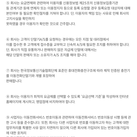
⑤ 회사는 요금연체와 관련하여 이용자를 신용정보법 제
25
조의 신용정보집중기관

등 관계기관 등에 연체자 또는 이용정지자 등으로 등록 요청할 경우 등록요청 대상자에 대해 
본인여부 등 필요한 확인절차를 거쳐야 합니다
. 
단
, 
이용자의 책임 있는 사유로 인해 회사의 
고지사실을 확인하지

못하였을 경우 이용자가 확인한 것으로 간주합니다
.
⑥ 회사는 고객이 단말기
A/S
를 요청하는 경우에는 모든 지점 및 대리점에서

이를 접수한 후 고객에게 접수증을 교부하고 신속히
 A/S
에 필요한 조치를 취하여야 합니다
. 
단
, 
회사가 직접 유통하거나 판매하지 않은 자급제 단말에 대해서는

해당 단말의 판매자 또는 소유자가
 A/S 
조치를 해야 합니다
.
⑦ 회사는 한국정보통신기술협회단체 표준인 휴대전화충전구조에 따라 제작 인증된 충전기
를 이동전화단말기와 개별 포장하여

판매합니다
.
⑧ 회사는 이용자가 최적의 요금제를 선택할 수 있도록 ‘요금선택 기준’을 작성하여 인터넷 
홈페이지에 게시하고
, 
영업점에 비치하여야 합니다
.
⑨ 사업자는 이동전화서비스 번호이동과 관련하여 이동전화서비스 번호이동성 시행 등에 관
한 고시 등을 준수합니다
. 
또한
, 
회사는 다른 사업자로 번호를 이동하고자 하는 고객에 대한

업무처리를 특별한 사유 없이 지연하지 않으며
, 
다른 회사에 가입되어 있는 번호이동가입자
에 대한 호처리
