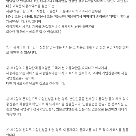
열람할 수 있습니다
. (
단
, 
해지고객조회제한을 신청한 경우
 6
개월 이내에도 확인이 제한됩니
다
.) 
고객은 이용계약서를 정본 또는

사본
(
사본이란 고객이 작성한 이동전화 이용계약서의 이미지가 첨부된
MMS 
또는
 E-MAIL 
보안문서 또는 이동전화 이용계약서 이미지의 출력본을 의미
)
의 형태로 
제공받습니다
. (
단
, 
고객이

이용계약서 사본의 제공을 거절하거나 이용계약서
(
신청서
)
원본을

회수한 경우에는 예외로 할 수 있습니다
.)
① 이용계약을 대리인이 신청할 경우에는 회사는 고객 본인에게 가입 신청 위임여부를 전화
로 확인할 수 있습니다
.
② 제
1
항의 이용약관에 동의함은 고객이 본 이용약관을 숙지하고 회사에서

제공하는 모든 서비스를 제공받겠다는 의사의 표시로 간주하며
, 
고객이 가입신청서에 자필 
서명함으로써 동의에

대한 의사표시를 완료한 것으로 간주합니다
.
③ 제
2
항의 온라인으로 가입신청을 하는 경우
, 
본인인증을 전제한 이용약관 동의 체크 및 이
용신청서 작성완료 확인으로 각 의사표시를 갈음합니다
. 
인증방법은 운영기준 준수사실 인
증을 받은 사업자의 전자서명인증서
, 
범용공인인증서
, 
신용카드 인증으로 본인확인 대체가 
가능합니다
④ 제
2
항의 전화로 가입신청을 하는 경우
, 
이용자와의 통화내용 녹취로 각 의사표시를 갈음 
합니다
.