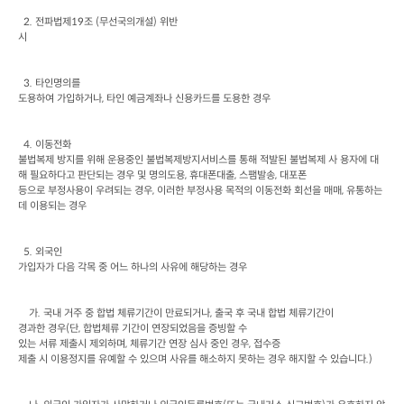
  2. 
전파법제
19
조
 (
무선국의개설
) 
위반

시
  3. 
타인명의를

도용하여 가입하거나
, 
타인 예금계좌나 신용카드를 도용한 경우
  4. 
이동전화

불법복제 방지를 위해 운용중인 불법복제방지서비스를 통해 적발된 불법복제 사 용자에 대
해 필요하다고 판단되는 경우 및 명의도용
, 
휴대폰대출
, 
스팸발송
, 
대포폰

등으로 부정사용이 우려되는 경우
, 
이러한 부정사용 목적의 이동전화 회선을 매매
, 
유통하는 
데 이용되는 경우
  5. 
외국인

가입자가 다음 각목 중 어느 하나의 사유에 해당하는 경우
가
. 
국내 거주 중 합법 체류기간이 만료되거나
, 
출국 후 국내 합법 체류기간이

경과한 경우
(
단
, 
합법체류 기간이 연장되었음을 증빙할 수

있는 서류 제출시 제외하며
, 
체류기간 연장 심사 중인 경우
, 
접수증

제출 시 이용정지를 유예할 수 있으며 사유를 해소하지 못하는 경우 해지할 수 있습니다
.)