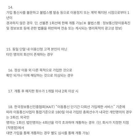
가입 통신사를 불문하고 불법스팸 발송 등으로 이용정지 또는 계약 해지된 시점으로부터
 1
년이

경과하지 않은 경우
. 
단
, 
선불폰
 1
회선에 한해 개통 가능
(
※ 불법스팸
 : 
정보통신망이용촉진 
및 정보보호 등에 관한 법률을 위반하여 전송 또는 게시되는 영리목적의 광고성 정보
)
15. 
동일 단말 내 이용신청 고객 본인이 아닌

타인 명의의 회선이 존재하는 경우
  16. 
정상 이용 외 다른 목적으로 가입한 것으로

확인 되거나 이에 해당하는 것으로 의심되는 경우
  17. 
개통 후 해지한 횟수가
 1
개월 이내
 2
회 이상 시
  18. 
한국정보통신진흥협회
(KAIT) 
“이동통신 단기간 다회선 가입제한 서비스”
기준에

따라 이동통신사업자 통합기준으로
 180
일 이내 가입된 총회선수가 내국인 개인명의의 경우
는
 3
회선
, 
외국인

명의는
 1
회선
, 
법인명의는
 4
회선을 각각 초과하여 개통하는 경우
. (
단
, 
회사가 지정한 지점
(
직영점
)
에서

대면 가입을 통해 개통하는 경우 별도 심사를 통해 개통 가능)