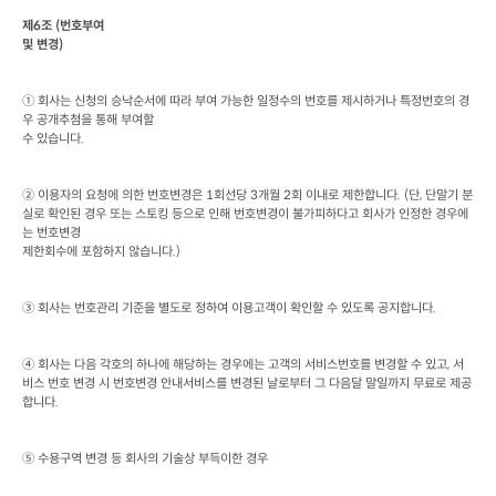
제
6
조
 (
번호부여

및 변경
)
① 회사는 신청의 승낙순서에 따라 부여 가능한 일정수의 번호를 제시하거나 특정번호의 경
우 공개추첨을 통해 부여할

수 있습니다
.
② 이용자의 요청에 의한 번호변경은
 1
회선당
 3
개월
 2
회 이내로 제한합니다
. (
단
, 
단말기 분
실로 확인된 경우 또는 스토킹 등으로 인해 번호변경이 불가피하다고 회사가 인정한 경우에
는 번호변경

제한회수에 포함하지 않습니다
.)
③ 회사는 번호관리 기준을 별도로 정하여 이용고객이 확인할 수 있도록 공지합니다
.
④ 회사는 다음 각호의 하나에 해당하는 경우에는 고객의 서비스번호를 변경할 수 있고
, 
서
비스 번호 변경 시 번호변경 안내서비스를 변경된 날로부터 그 다음달 말일까지 무료로 제공
합니다
.  
⑤ 수용구역 변경 등 회사의 기술상 부득이한 경우