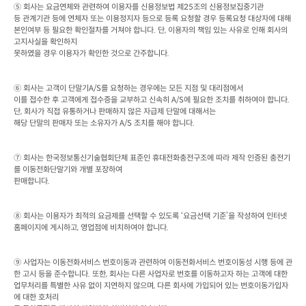
⑤ 회사는 요금연체와 관련하여 이용자를 신용정보법 제
25
조의 신용정보집중기관

등 관계기관 등에 연체자 또는 이용정지자 등으로 등록 요청할 경우 등록요청 대상자에 대해 
본인여부 등 필요한 확인절차를 거쳐야 합니다
. 
단
, 
이용자의 책임 있는 사유로 인해 회사의 
고지사실을 확인하지

못하였을 경우 이용자가 확인한 것으로 간주합니다
.
⑥ 회사는 고객이 단말기
A/S
를 요청하는 경우에는 모든 지점 및 대리점에서

이를 접수한 후 고객에게 접수증을 교부하고 신속히
 A/S
에 필요한 조치를 취하여야 합니다
. 
단
, 
회사가 직접 유통하거나 판매하지 않은 자급제 단말에 대해서는

해당 단말의 판매자 또는 소유자가
 A/S 
조치를 해야 합니다
.
⑦ 회사는 한국정보통신기술협회단체 표준인 휴대전화충전구조에 따라 제작 인증된 충전기
를 이동전화단말기와 개별 포장하여

판매합니다
.
⑧ 회사는 이용자가 최적의 요금제를 선택할 수 있도록 ‘요금선택 기준’을 작성하여 인터넷 
홈페이지에 게시하고
, 
영업점에 비치하여야 합니다
.
⑨ 사업자는 이동전화서비스 번호이동과 관련하여 이동전화서비스 번호이동성 시행 등에 관
한 고시 등을 준수합니다
. 
또한
, 
회사는 다른 사업자로 번호를 이동하고자 하는 고객에 대한

업무처리를 특별한 사유 없이 지연하지 않으며
, 
다른 회사에 가입되어 있는 번호이동가입자
에 대한 호처리
