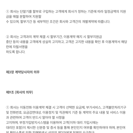
① 회사는 단말기를 할부로 구입하는 고객에게 회사가 정하는 기준에 따라 일정금액의 지원
금을 매월 분할하여 지원할

수 있으며
, 
할부기간 등 세부적인 조건은 회사와 고객간의 개별계약에 따릅니다
.
② 회사는 고객과의 계약 체결 시 할부기간
, 
이용계약 해지 시 할부지원금

중단 등의 내용을 고객에게 성실히 고지하고
, 
고객은 고지한 내용을 확인 후 이용계약서 해당
란에 자필서명을

하도록 합니다
.
제
3
장 계약당사자의 의무
제
9
조
 (
회사의 의무
)
① 회사는 이동전화 이용계약 체결 시 고객이 선택한 요금제
, 
부가서비스
, 
고객불만처리기구 
및 전화번호
, 
요금감면대상
, 
이용정지 및 직권해지 기준 등 계약의 주요 내용 및 서비스 이용
과 관련하여 고객이 반드시 알아야 할 사항을

고지하며
, 
부정가입방지시스템을 이용하여 고객
(
이하 대리 가입시에는

대리인 포함
)
이 제시한 신분증 및 증서 등을 통해 본인인지 여부를 확인하여야 하며
, 
본인여
부 확인소홀로 인한 피해발생시 선의의 제
3
자에게 일체의 요금청구
