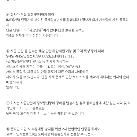
⑤ 회사가 직접 유통
/
판매하지 않아
IMEI(
개별 단말기에 부여된 국제식별번호를 말합니다
.) 
정보가 회사 시스템에 사전 등록되
지

않은 단말
(
이하 “자급단말”이라 합니다
.)
을 보유한 고객도

제
4
조 절차에 따라 신청이 가능합니다
.
⑥ 자급 단말 중 일부는 해당 단말에 탑재된 기능 및 규격 특성 등에 따라
SMS/MMS/
영상전화
/DATA/
긴급전화
등
)/
재난문자
/
기타 서비스 등 회사가 제공하는

서비스 이용에 제한이 따를 수 있으며
, 
음성
/DATA 
등의

서비스 품질 및 과금방식
(
단말 용도에 따른 요금제 차이
)
에도

차이가 있을 수 있습니다
. 
단말 자체 문제로 인한 서비스 사용 제약에 대해서는 회사의 손해
배상 의무가

없습니다
.
⑦ 회사는 자급단말이 정보통신망에 장애를 발생시킬 경우 장애발생에 대한 원인 파악 및 타
가입자의 서비스 이용보호를

위해 해당 고객에 대한 서비스 이용을 제한할 수 있습니다
.
⑧ 온라인 가입 시 부정개통 방지를 위한
 2
차 본인확인 인증을 위하여

고객의 연계정보
(CI)
를 도매제공 이동통신사로 전송할 수 있습니다
.