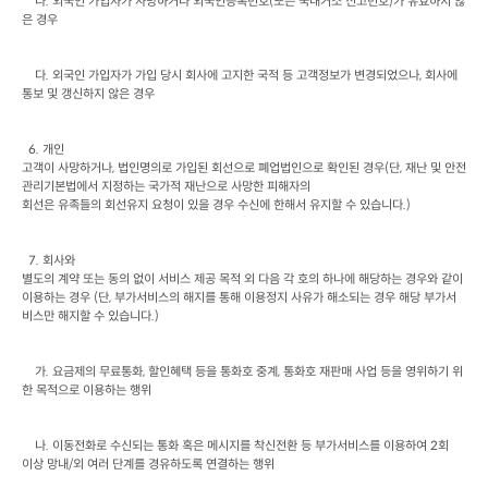
나
. 
외국인 가입자가 사망하거나 외국인등록번호
(
또는 국내거소 신고번호
)
가 유효하지 않
은 경우
다
. 
외국인 가입자가 가입 당시 회사에 고지한 국적 등 고객정보가 변경되었으나
, 
회사에

통보 및 갱신하지 않은 경우
  6. 
개인

고객이 사망하거나
, 
법인명의로 가입된 회선으로 폐업법인으로 확인된 경우
(
단
, 
재난 및 안전
관리기본법에서 지정하는 국가적 재난으로 사망한 피해자의

회선은 유족들의 회선유지 요청이 있을 경우 수신에 한해서 유지할 수 있습니다
.)
  7. 
회사와

별도의 계약 또는 동의 없이 서비스 제공 목적 외 다음 각 호의 하나에 해당하는 경우와 같이 
이용하는 경우
 (
단
, 
부가서비스의 해지를 통해 이용정지 사유가 해소되는 경우 해당 부가서
비스만 해지할 수 있습니다
.)
가
. 
요금제의 무료통화
, 
할인혜택 등을 통화호 중계
, 
통화호 재판매 사업 등을 영위하기 위
한 목적으로 이용하는 행위
나
. 
이동전화로 수신되는 통화 혹은 메시지를 착신전환 등 부가서비스를 이용하여
 2
회

이상 망내
/
외 여러 단계를 경유하도록 연결하는 행위