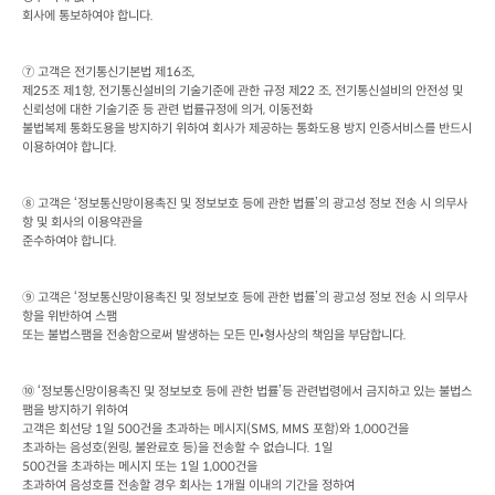
회사에 통보하여야 합니다
.
⑦ 고객은 전기통신기본법 제
16
조
제
25
조 제
1
항
, 
전기통신설비의 기술기준에 관한 규정 제
22 
조
, 
전기통신설비의 안전성 및 
신뢰성에 대한 기술기준 등 관련 법률규정에 의거
, 
이동전화

불법복제 통화도용을 방지하기 위하여 회사가 제공하는 통화도용 방지 인증서비스를 반드시 
이용하여야 합니다
.
⑧ 고객은 ‘정보통신망이용촉진 및 정보보호 등에 관한 법률’의 광고성 정보 전송 시 의무사
항 및 회사의 이용약관을

준수하여야 합니다
.
⑨ 고객은 ‘정보통신망이용촉진 및 정보보호 등에 관한 법률’의 광고성 정보 전송 시 의무사
항을 위반하여 스팸

또는 불법스팸을 전송함으로써 발생하는 모든 민•형사상의 책임을 부담합니다
.
⑩ ‘정보통신망이용촉진 및 정보보호 등에 관한 법률’등 관련법령에서 금지하고 있는 불법스
팸을 방지하기 위하여

고객은 회선당
 1
일
 500
건을 초과하는 메시지
(SMS, MMS 
포함
)
와
 1,000
건을

초과하는 음성호
(
원링
, 
불완료호 등
)
을 전송할 수 없습니다
. 1
일
500
건을 초과하는 메시지 또는
 1
일
 1,000
건을

초과하여 음성호를 전송할 경우 회사는
 1
개월 이내의 기간을 정하여