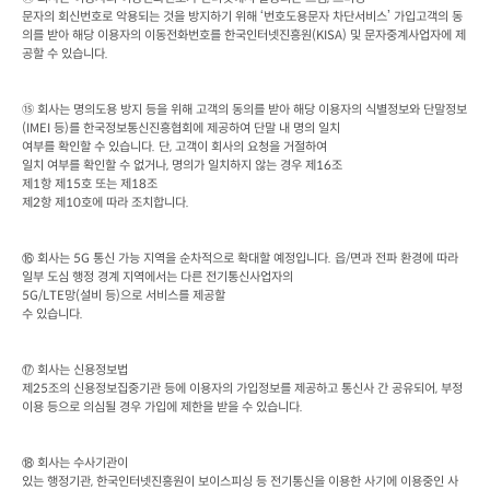
문자의 회신번호로 악용되는 것을 방지하기 위해 ‘번호도용문자 차단서비스’ 가입고객의 동
의를 받아 해당 이용자의 이동전화번호를 한국인터넷진흥원
(KISA) 
및 문자중계사업자에 제
공할 수 있습니다
.    
⑮ 회사는 명의도용 방지 등을 위해 고객의 동의를 받아 해당 이용자의 식별정보와 단말정보
(IMEI 
등
)
를 한국정보통신진흥협회에 제공하여 단말 내 명의 일치

여부를 확인할 수 있습니다
. 
단
, 
고객이 회사의 요청을 거절하여

일치 여부를 확인할 수 없거나
, 
명의가 일치하지 않는 경우 제
16
조

제
1
항 제
15
호 또는 제
18
조

제
2
항 제
10
호에 따라 조치합니다
.
회사는
 5G 
통신 가능 지역을 순차적으로 확대할 예정입니다
. 
읍
/
면과 전파 환경에 따라 
⑯
일부 도심 행정 경계 지역에서는 다른 전기통신사업자의
5G/LTE
망
(
설비 등
)
으로 서비스를 제공할

수 있습니다
. 
회사는 신용정보법

⑰
제
25
조의 신용정보집중기관 등에 이용자의 가입정보를 제공하고 통신사 간 공유되어
, 
부정
이용 등으로 의심될 경우 가입에 제한을 받을 수 있습니다
. 
회사는 수사기관이

⑱
있는 행정기관
, 
한국인터넷진흥원이 보이스피싱 등 전기통신을 이용한 사기에 이용중인 사