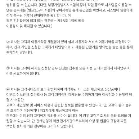
행위를 할 수 없습니다
. (
다만
, 
부정가입방지시스템의 장애
, 
작업 등으로 시스템을 이용할 수 
없는 경우에는
 [
별표
1_
구비서류
]
의 구비서류를 통해 본인임을 확인하고
, 
시스템이 원활하게 
정상 복구된 이후에 진위여부를 확인합니다
. 
이

경우 진위확인이 되지 않는 경우에는 제
18
조
 1
항에 따라

이용정지 및 해지될 수 있습니다
.)
② 회사는 고객과 이용계약을 체결함에 있어 실제 사용자와 서비스 이용계약을 체결하여야 
하며
, 
신규 가입을 신청한 고객에게 타인명의로 기 개통된 단말기를 명의변경 방법 등을 통해 
판매하지 않습니다
. 
③ 회사는 고객이 해지를 신청할 경우 신청을 접수한 모든 지점 및 대리점에서 해지업무 처
리를 완료하여야 합니다
.
④ 회사는 고객서비스를 보다 활성화하여 최적화된 서비스를 제공하고
, 
신상품이나

이벤트 정보안내
, 
설문조사 등 고객 지향적인 마케팅을 수행하기 위해 이동전화 이용계약 체
결 시 수집한

고객의 개인정보 및 서비스 이용과 관련한 정보를 활용할 수 있습니다
. 
단
, 
고객의 동의 범위
를 초과하여 이용하거나 제
3
자에게 제공하고자 하는

경우에는 미리 당해 고객에게 동의를 받아야 합니다
. 
이 경우 고객은 회사의 동의 요청을 거
절할 수 있습니다
. 
단
, 
관계법령에 의한 관계기관으로부터의 요청 등 법률의 규정에 따른

적법한 절차에 의한 경우에는 그러하지 않습니다
.