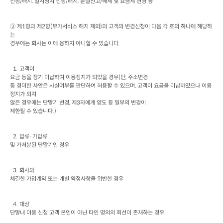
신청
/
해지
, 
일시정지 신청
/
해지
, 
분실신고
/
해제 및 요금제 변경 등
③ 제
1
항과 제
2
항
(
부가서비스 해지 제외
)
의 고객의 변경신청이 다음 각 호의 하나에 해당하
는

경우에는 회사는 이에 응하지 아니할 수 있습니다
.
  1. 
고객이

요금 등을 장기 미납하여 이용정지가 되었을 경우
(
단
, 
주소변경

등 경미한 사안은 사실여부를 판단하여 허용할 수 있으며
, 
고객이 요금을 미납하였으나 이용
정지가 되지

않은 경우에는 단말기 변경
, 
제
3
자에게 양도 등 일부의 변경이

제한될 수 있습니다
.)
  2. 
압류·가압류

및 가처분된 단말기인 경우
  3. 
회사와

체결한 가입계약 또는 개별 약정사항을 위반한 경우
  4. 
대상

단말내 이용 신청 고객 본인이 아닌 타인 명의의 회선이 존재하는 경우