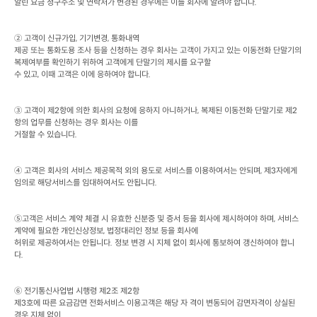
알린 요금 청구주소 및 연락처가 변경된 경우에는 이를 회사에 알려야 합니다
.
② 고객이 신규가입
, 
기기변경
, 
통화내역

제공 또는 통화도용 조사 등을 신청하는 경우 회사는 고객이 가지고 있는 이동전화 단말기의 
복제여부를 확인하기 위하여 고객에게 단말기의 제시를 요구할

수 있고
, 
이때 고객은 이에 응하여야 합니다
.
③ 고객이 제
2
항에 의한 회사의 요청에 응하지 아니하거나
, 
복제된 이동전화 단말기로 제
2
항의 업무를 신청하는 경우 회사는 이를

거절할 수 있습니다
.
④ 고객은 회사의 서비스 제공목적 외의 용도로 서비스를 이용하여서는 안되며
, 
제
3
자에게 
임의로 해당서비스를 임대하여서도 안됩니다
.
⑤고객은 서비스 계약 체결 시 유효한 신분증 및 증서 등을 회사에 제시하여야 하며
, 
서비스 
계약에 필요한 개인신상정보
, 
법정대리인 정보 등을 회사에

허위로 제공하여서는 안됩니다
. 
정보 변경 시 지체 없이 회사에 통보하여 갱신하여야 합니
다
.
⑥ 전기통신사업법 시행령 제
2
조 제
2
항

제
3
호에 따른 요금감면 전화서비스 이용고객은 해당 자 격이 변동되어 감면자격이 상실된 
경우 지체 없이
