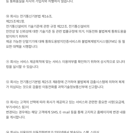
등 통화품질을 자사의 가입자와 차별하지 않습니다
.
⑩ 회사는 전기통신기본법 제
16
조
제
25
조제
1
항
전기통신설비의 기술기준에 관한 규정 제
22
조
, 
전기통신설비의

안전성 및 신뢰성에 대한 기술기준 등 관련 법률규정에 의거
, 
이동전화 불법복제 통화도용을 
방지하기 위하여

제공 가능한 단말기기에 대해 통화도용방지인증서비스와 불법복제방지시스템
(FMS) 
등 필
요한 대책을 시행합니다
.
⑪ 회사는 서비스 제공목적에 맞는 서비스 이용여부를 확인하기 위하여 상시적으로 모니터
링을 실시할 수 있습니다
.
⑫ 회사는 전기통신기본법 제
25
조 제
8
항에 근거하여 불법복제 검출시스템에 의하여 복제
가 의심되는 것으로 검출된 이동전화를 과학기술정보통신부에 신고합니다
.
⑬ 회사는 고객의 선택에 따라 회사가 제공하고 있는 서비스와 관련한 중요한 사항
(
요금제
, 
부가서비스 등
)
이

변경되는 경우에는 해당 고객에게
 SMS, E-mail 
등을 통해 고지하고 홈페이지에 변경 내용
을 게시합니다
.
⑭ 회사는 이용자의 이동전화번호가 인터넷에서 발송되는 스팸
, 
스미싱
