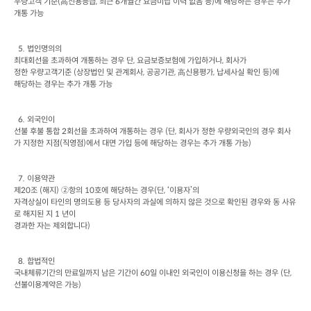
우량고객 기준
(
高신용등급
, 
최근
 6
개월간 요금미납 이력 없음 등
)
에 해당하는 경우는 추가 
개통 가능
  5. 
법인명의의

최대회선을 초과하여 개통하는 경우 단
, 
요금보증보험에 가입하거나
, 
회사가

정한 우량고객기준
 (
상장법인 및 관계회사
, 
공공기관
, 
高신용평가
, 
납세사실 확인 등
)
에

해당하는 경우는 추가 개통 가능
  6. 
외국인이

선불 후불 통합
 2
회선을 초과하여 개통하는 경우
 (
단
, 
회사가 정한 우량외국인의 경우 회사
가 지정한 지점
(
직영점
)
에서 대면 가입 등에 해당하는 경우는 추가 개통 가능
)
  7. 
이용약관

제
20
조
 (
해지
) 
②항의
 10
호에 해당하는 경우
(
단
, 
‘이용자’의

자격상실이 타인의 명의도용 등 당사자의 과실에 의하지 않은 것으로 확인된 경우와 동 사유
로 해지된 지
 1 
년이

경과한 자는 제외합니다
)
  8. 
합법적인

국내체류기간의 만료일까지 남은 기간이
 60
일 이내인 외국인이 이용신청을 하는 경우
 (
단
, 
선불이용계약은 가능
)