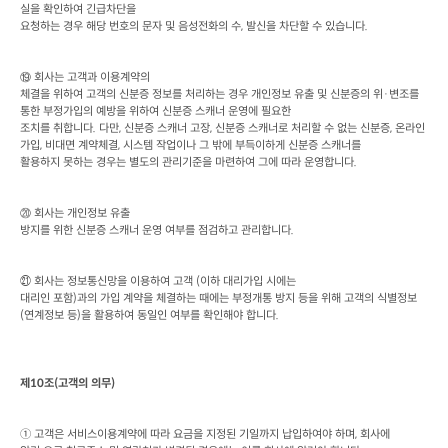
실을 확인하여 긴급차단을

요청하는 경우 해당 번호의 문자 및 음성전화의 수
, 
발신을 차단할 수 있습니다
. 
회사는 고객과 이용계약의

⑲
체결을 위하여 고객의 신분증 정보를 처리하는 경우 개인정보 유출 및 신분증의 위·변조를 
통한 부정가입의 예방을 위하여 신분증 스캐너 운영에 필요한

조치를 취합니다
. 
다만
, 
신분증 스캐너 고장
, 
신분증 스캐너로 처리할 수 없는 신분증
, 
온라인 
가입
, 
비대면 계약체결
, 
시스템 작업이나 그 밖에 부득이하게 신분증 스캐너를

활용하지 못하는 경우는 별도의 관리기준을 마련하여 그에 따라 운영합니다
.
회사는 개인정보 유출

⑳
방지를 위한 신분증 스캐너 운영 여부를 점검하고 관리합니다
.
 회사는 정보통신망을 이용하여 고객
 (
이하 대리가입 시에는

㉑
대리인 포함
)
과의 가입 계약을 체결하는 때에는 부정개통 방지 등을 위해 고객의 식별정보
(
연계정보 등
)
을 활용하여 동일인 여부를 확인해야 합니다
.
제
10
조
(
고객의 의무
) 
① 고객은 서비스이용계약에 따라 요금을 지정된 기일까지 납입하여야 하며
, 
회사에
