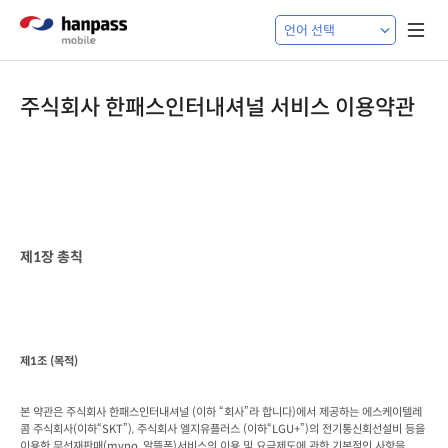
주식회사 한패스인터내셔널 서비스 이용약관
제
1
장 총칙
제
1
조
 (
목적
)
본 약관은 주식회사 한패스인터내셔널
 (
이하 “회사”라 합니다
)
에서 제공하는 에스케이텔레
콤 주식회사
(
이하“
SKT
”
), 
주식회사 엘지유플러스
 (
이하“
LGU+
”
)
의 전기통신회선설비 등을 
이용한 무선재판매
(mvno, 
알뜰폰
)
서비스의 이용 및 요금제도에 관한 기본적인 사항을
