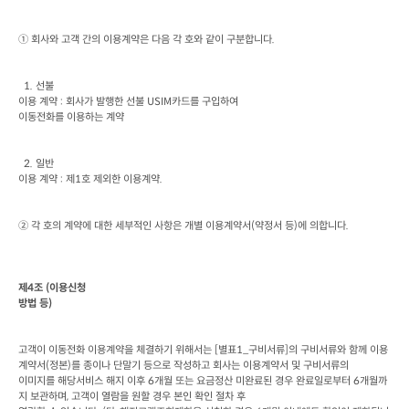
① 회사와 고객 간의 이용계약은 다음 각 호와 같이 구분합니다
.
  1. 
선불

이용 계약
 : 
회사가 발행한 선불
 USIM
카드를 구입하여

이동전화를 이용하는 계약
  2. 
일반

이용 계약
 : 
제
1
호 제외한 이용계약
.
② 각 호의 계약에 대한 세부적인 사항은 개별 이용계약서
(
약정서 등
)
에 의합니다
.
제
4
조
 (
이용신청

방법 등
)
고객이 이동전화 이용계약을 체결하기 위해서는
 [
별표
1_
구비서류
]
의 구비서류와 함께 이용
계약서
(
정본
)
를 종이나 단말기 등으로 작성하고 회사는 이용계약서 및 구비서류의

이미지를 해당서비스 해지 이후
 6
개월 또는 요금정산 미완료된 경우 완료일로부터
 6
개월까
지 보관하며
, 
고객이 열람을 원할 경우 본인 확인 절차 후
