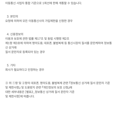
이동통신 사업자 통합 기준으로
 1
회선에 한해 개통할 수 있습니다
.
  3. 
본인의

요청에 의하여 모든 이동통신사의 가입제한을 신청한 경우
  4. 
신용정보의

이용과 보호에 관한 법률 제
17
조 및 동법 시행령 제
2
조

제
1
항 제
3
호에 의하여 명의도용
, 
대포폰
, 
불법복제 등 통신시장의 질서를 문란케하여 정보통
신 상거래

질서 문란자로 등록되어 있는 경우
  5. 
기타

회사가 필요하다고 인정하는 경우
③ 위 ①항 및 ②항의 대포폰
, 
명의도용
, 
불법복제 관련 『정보통신 상거래 질서 문란자 기준 
및 제한사항』 및 도용방지 관련 『개인정보의 보호 신청』에

대한 세부내용은
 [
별표
2_
정보통신 상거래 질서 문란자 기준

및 제한사항
]
에 따릅니다
.