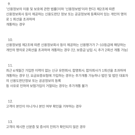
  9.

'
신용정보의 이용 및 보호에 관한 법률
(
이하
 '
신용정보법
'
이라 한다
) 
제
2
조에 따른

신용정보회사 등이 제공하는 신용도판단 정보 또는 공공정보에 등록되어 있는 개인의 명의
로
 1 
회선을 초과하여

개통하는 경우
신용정보법 제
2
조에 따른 신용정보회사 등이 제공하는 신용평가가
 7~10
등급에 해당하는 
개인의 명의로
 2
회선을 초과하여 개통하는 경우
 (
단
, 
보증금 납입 시
, 
추가
 2
회선 개통 가능
)
최근
 6
개월간 가입한 이력이 없는 신규 유한회사
, 
합명회사
, 
합자회사가
 1
회선을 초과하여 
개통하는 경우 단
, 
요금보증보험에 가입하는 경우는 추가개통 가능하나 법인 및 법인 대표자
의 신용도판단정보 또는 공공정보의 등록

등 사유로 인하여 보험가입이 거절되는 경우는 추가개통 불가
고객이 본인이 아니거나 본인 여부 확인을 거부하는 경우
고객이 제시한 신분증 및 증서의 진위가 확인되지 않은 경우