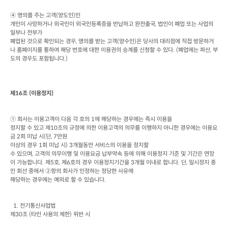
④ 명의를 주는 고객
(
양도인
)
인

개인이 사망하거나 외국인이 외국인등록증을 반납하고 완전출국
, 
법인이 폐업 또는 사업의 
일부나 전부가

폐업된 것으로 확인되는 경우
, 
명의를 받는 고객
(
양수인
)
은 당사의 대리점에 직접 방문하거
나 홈페이지를 통하여 해당 번호에 대한 이용권의 승계를 신청할 수 있다
. (
폐업에는 파산
, 
부
도의 경우도 포함됩니다
.)
제
16
조
 (
이용정지
)
① 회사는 이용고객이 다음 각 호의
 1
에 해당하는 경우에는 즉시 이용을

정지할 수 있고 제
10
조의 규정에 의한 이용고객의 의무를 이행하지 아니한 경우에는 이용요
금
 2
회 미납 시
(
단
, 7
만원

이상의 경우
 1
회 미납 시
) 3
개월동안 서비스의 이용을 정지할

수 있으며
, 
고객의 의무이행 및 이용요금 납부약속 등에 의해 이용정지 기준 및 기간은 연장
이 가능합니다
. 
제
5
호
, 
제
6
호의 경우 이용정지기간을
 3
개월 이내로 합니다
. 
단
, 
일시정지 중
인 회선 중에서 ②항의 회사가 인정하는 정당한 사유에

해당하는 경우에는 예외로 할 수 있습니다
.
  1. 
전기통신사업법

제
30
조
 (
타인 사용의 제한
) 
위반 시