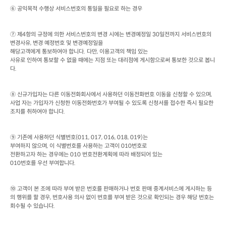
⑥ 공익목적 수행상 서비스번호의 통일을 필요로 하는 경우
⑦ 제
4
항의 규정에 의한 서비스번호의 변경 시에는 변경예정일
 30
일전까지 서비스번호의 
변경사유
, 
변경 예정번호 및 변경예정일을

해당고객에게 통보하여야 합니다
. 
다만
, 
이용고객의 책임 있는

사유로 인하여 통보할 수 없을 때에는 지점 또는 대리점에 게시함으로써 통보한 것으로 봅니
다
.
⑧ 신규가입자는 다른 이동전화회사에서 사용하던 이동전화번호 이동을 신청할 수 있으며
, 
사업 자는 가입자가 신청한 이동전화번호가 부여될 수 있도록 신청서를 접수한 즉시 필요한 
조치를 취하여야 합니다
.
⑨ 기존에 사용하던 식별번호
(011, 017, 016, 018, 019)
는

부여하지 않으며
, 
이 식별번호를 사용하는 고객이
 010
번호로

전환하고자 하는 경우에는
 010 
번호전환계획에 따라 배정되어 있는
010
번호를 우선 부여합니다
.
⑩ 고객이 본 조에 따라 부여 받은 번호를 판매하거나 번호 판매 중계서비스에 게시하는 등
의 행위를 할 경우
, 
번호사용 의사 없이 번호를 부여 받은 것으로 확인되는 경우 해당 번호는 
회수될 수 있습니다
.