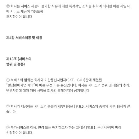
② 회사는 서비스 제공이 불가한 사유에 대한 즉각적인 조치를 취하여 최대한 빠른 시일 내
에 서비스 제공이 가능토록

조치하여야 합니다
제
4
장 서비스제공 및 이용
제
13
조
 (
서비스의

범위 및 종류
)
① 서비스의 범위는 회사와 기간통신사업자
(SKT, LGU+)
간에 체결된

“별정판매사업 계약”에 따른 무선 이동 통신입니다
. 
회사는 서비스의 범위 및 내용의 추가
, 
변경사항에 대해 해당 사항을 회사의 홈페이지에 공지합니다
② 회사가 제공하는 서비스의 종류와 세부내용은
 [
별표
5_
서비스의 종류와 세부내용
]
과 같
습니다
.
③ 부가서비스를 이용
, 
변경 또는 해지하고자 하는 고객은
 [
별표
1_
구비서류
]
에 따라

신청하여야 합니다
.