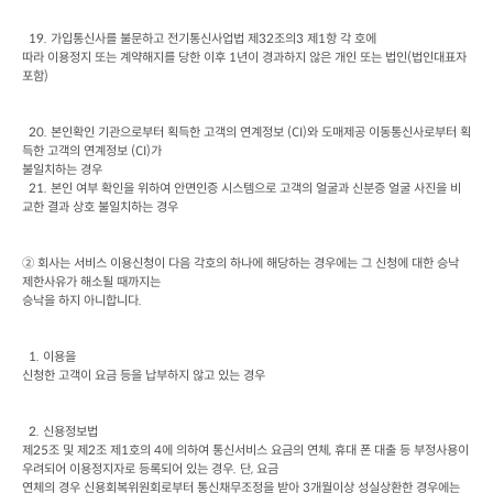
  19. 
가입통신사를 불문하고 전기통신사업법 제
32
조의
3 
제
1
항 각 호에

따라 이용정지 또는 계약해지를 당한 이후
 1
년이 경과하지 않은 개인 또는 법인
(
법인대표자 
포함
)
  20. 
본인확인 기관으로부터 획득한 고객의 연계정보
 (CI)
와 도매제공 이동통신사로부터 획
득한 고객의 연계정보
 (CI)
가

불일치하는 경우
  21. 본인 여부 확인을 위하여 안면인증 시스템으로 고객의 얼굴과 신분증 얼굴 사진을 비
교한 결과 상호 불일치하는 경우
② 회사는 서비스 이용신청이 다음 각호의 하나에 해당하는 경우에는 그 신청에 대한 승낙 
제한사유가 해소될 때까지는

승낙을 하지 아니합니다
.
  1. 
이용을

신청한 고객이 요금 등을 납부하지 않고 있는 경우
  2. 
신용정보법

제
25
조 및 제
2
조 제
1
호의
 4
에 의하여 통신서비스 요금의 연체
, 
휴대 폰 대출 등 부정사용이

우려되어 이용정지자로 등록되어 있는 경우
. 
단
, 
요금

연체의 경우 신용회복위원회로부터 통신채무조정을 받아
 3
개월이상 성실상환한 경우에는