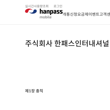
실시간사용량조회
로그인
개통신청
요금제
이벤트
고객
주식회사 한패스인터내셔널
제
1
장 총칙