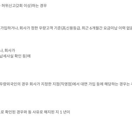
습 허위신고
(2
회 이상
)
하는 경우
 가입하거나
, 
회사가 정한 우량고객 기준
(
高신용등급
, 
최근
 6
개월간 요금미납 이력 없
나
, 
회사가

납세사실 확인 등
)
에

 우량외국인의 경우 회사가 지정한 지점
(
직영점
)
에서 대면 가입 등에 해당하는 경우는 
로 확인된 경우와 동 사유로 해지된 지
 1 
년이
