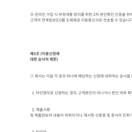
⑧ 온라인 가입 시 부정개통 방지를 위한
 2
차 본인확인 인증을 위하
고객의 연계정보
(CI)
를 도매제공 이동통신사로 전송할 수 있습니
제
5
조
 (
이용신청에

대한 승낙의 제한
)
① 회사는 다음 각 호의 하나에 해당하는 신청에 대하여는 승낙을
  1. 
타인명의로 신청하는 경우
, 
고객본인이 아니거나 본인 여부 확
  2. 
제출서류

및 제출정보의 내용이 허위이거나
, 
제시한 신분증 및 증서의 진위