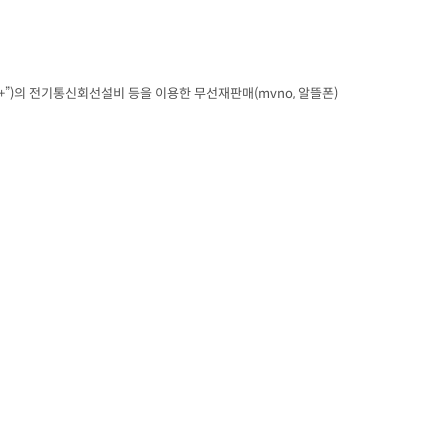
+
”
)
의 전기통신회선설비 등을 이용한 무선재판매
(mvno, 
알뜰폰
)