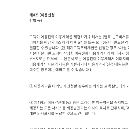
제
4
조
 (
이용신청

방법 등
)
고객이 이동전화 이용계약을 체결하기 위해서는
 [
별표
1_
구비서류
이미지를 해당서비스 해지 이후
 6
개월 또는 요금정산 미완료된 
열람할 수 있습니다
. (
단
, 
해지고객조회제한을 신청한 경우
 6
개월 
사본
(
사본이란 고객이 작성한 이동전화 이용계약서의 이미지가 
MMS 
또는
 E-MAIL 
보안문서 또는 이동전화 이용계약서 이미지의
이용계약서 사본의 제공을 거절하거나 이용계약서
(
신청서
)
원본을

회수한 경우에는 예외로 할 수 있습니다
.)
① 이용계약을 대리인이 신청할 경우에는 회사는 고객 본인에게 
② 제
1
항의 이용약관에 동의함은 고객이 본 이용약관을 숙지하고 
제공하는 모든 서비스를 제공받겠다는 의사의 표시로 간주하며
, 
고
대한 의사표시를 완료한 것으로 간주합니다
.