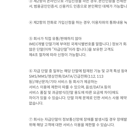
③ 제
2
항의 온라인으로 가입신청을 하는 경우
, 
본인인증을 전제한 
서
, 
범용공인인증서
, 
신용카드 인증으로 본인확인 대체가 가능합
④ 제
2
항의 전화로 가입신청을 하는 경우
, 
이용자와의 통화내용 녹
⑤ 회사가 직접 유통
/
판매하지 않아
IMEI(
개별 단말기에 부여된 국제식별번호를 말합니다
.) 
정보가 회
않은 단말
(
이하 “자급단말”이라 합니다
.)
을 보유한 고객도

제
4
조 절차에 따라 신청이 가능합니다
.
⑥ 자급 단말 중 일부는 해당 단말에 탑재된 기능 및 규격 특성 등
SMS/MMS/
영상전화
/DATA/
긴급전화
등
)/
재난문자
/
기타 서비스 등 회사가 제공하는

서비스 이용에 제한이 따를 수 있으며
, 
음성
/DATA 
등의

서비스 품질 및 과금방식
(
단말 용도에 따른 요금제 차이
)
에도

차이가 있을 수 있습니다
. 
단말 자체 문제로 인한 서비스 사용 제약
없습니다
.
⑦ 회사는 자급단말이 정보통신망에 장애를 발생시킬 경우 장애발생
위해 해당 고객에 대한 서비스 이용을 제한할 수 있습니다
.