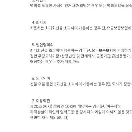
  3. 
타인의

명의를 도용한 사실이 있거나 처벌받은 경우 또는 명의도용을 상
  4. 
회사가

허용하는 최대회선을 초과하여 개통하는 경우 단
, 
요금보증보험에
  5. 
법인명의의

최대회선을 초과하여 개통하는 경우 단
, 
요금보증보험에 가입하거
정한 우량고객기준
 (
상장법인 및 관계회사
, 
공공기관
, 
高신용평가
, 
해당하는 경우는 추가 개통 가능
  6. 
외국인이

선불 후불 통합
 2
회선을 초과하여 개통하는 경우
 (
단
, 
회사가 정한
  7. 
이용약관

제
20
조
 (
해지
) 
②항의
 10
호에 해당하는 경우
(
단
, 
‘이용자’의

자격상실이 타인의 명의도용 등 당사자의 과실에 의하지 않은 것으
경과한 자는 제외합니다
)