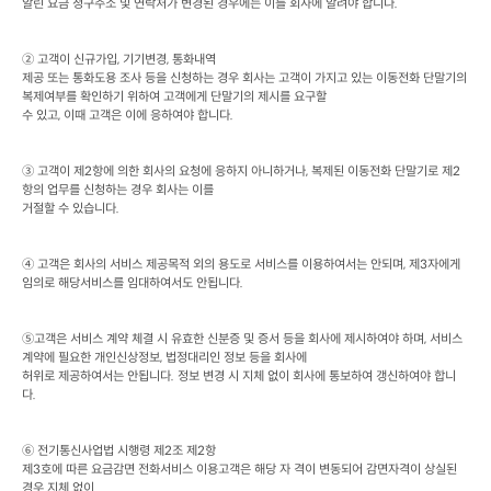
알린 요금 청구주소 및 연락처가 변경된 경우에는 이를 회사에 알려야 합니다
.
② 고객이 신규가입
, 
기기변경
, 
통화내역

제공 또는 통화도용 조사 등을 신청하는 경우 회사는 고객이 가지고 있는 이동전화 단말기의 
복제여부를 확인하기 위하여 고객에게 단말기의 제시를 요구할

수 있고
, 
이때 고객은 이에 응하여야 합니다
.
③ 고객이 제
2
항에 의한 회사의 요청에 응하지 아니하거나
, 
복제된 이동전화 단말기로 제
2
항의 업무를 신청하는 경우 회사는 이를

거절할 수 있습니다
.
④ 고객은 회사의 서비스 제공목적 외의 용도로 서비스를 이용하여서는 안되며
, 
제
3
자에게 
임의로 해당서비스를 임대하여서도 안됩니다
.
⑤고객은 서비스 계약 체결 시 유효한 신분증 및 증서 등을 회사에 제시하여야 하며
, 
서비스 
계약에 필요한 개인신상정보
, 
법정대리인 정보 등을 회사에

허위로 제공하여서는 안됩니다
. 
정보 변경 시 지체 없이 회사에 통보하여 갱신하여야 합니
다
.
⑥ 전기통신사업법 시행령 제
2
조 제
2
항

제
3
호에 따른 요금감면 전화서비스 이용고객은 해당 자 격이 변동되어 감면자격이 상실된 
경우 지체 없이
