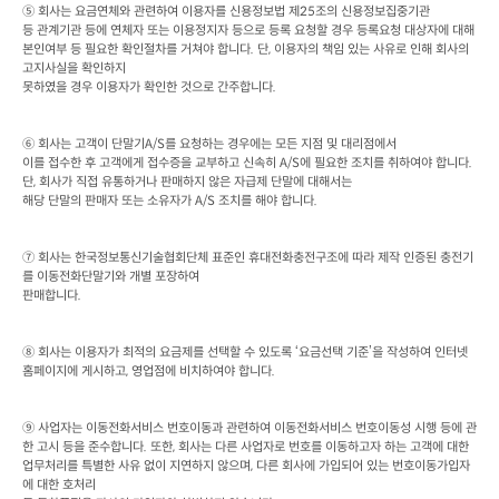
⑤ 회사는 요금연체와 관련하여 이용자를 신용정보법 제
25
조의 신용정보집중기관

등 관계기관 등에 연체자 또는 이용정지자 등으로 등록 요청할 경우 등록요청 대상자에 대해 
본인여부 등 필요한 확인절차를 거쳐야 합니다
. 
단
, 
이용자의 책임 있는 사유로 인해 회사의 
고지사실을 확인하지

못하였을 경우 이용자가 확인한 것으로 간주합니다
.
⑥ 회사는 고객이 단말기
A/S
를 요청하는 경우에는 모든 지점 및 대리점에서

이를 접수한 후 고객에게 접수증을 교부하고 신속히
 A/S
에 필요한 조치를 취하여야 합니다
. 
단
, 
회사가 직접 유통하거나 판매하지 않은 자급제 단말에 대해서는

해당 단말의 판매자 또는 소유자가
 A/S 
조치를 해야 합니다
.
⑦ 회사는 한국정보통신기술협회단체 표준인 휴대전화충전구조에 따라 제작 인증된 충전기
를 이동전화단말기와 개별 포장하여

판매합니다
.
⑧ 회사는 이용자가 최적의 요금제를 선택할 수 있도록 ‘요금선택 기준’을 작성하여 인터넷 
홈페이지에 게시하고
, 
영업점에 비치하여야 합니다
.
⑨ 사업자는 이동전화서비스 번호이동과 관련하여 이동전화서비스 번호이동성 시행 등에 관
한 고시 등을 준수합니다
. 
또한
, 
회사는 다른 사업자로 번호를 이동하고자 하는 고객에 대한

업무처리를 특별한 사유 없이 지연하지 않으며
, 
다른 회사에 가입되어 있는 번호이동가입자
에 대한 호처리
