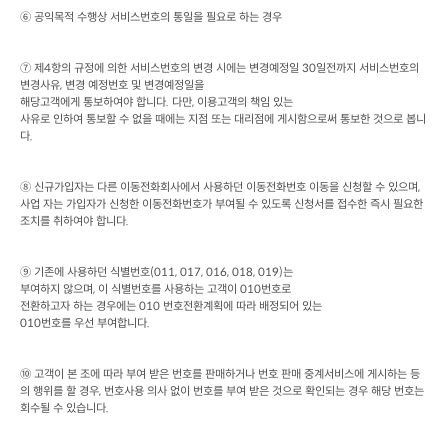
⑥ 공익목적 수행상 서비스번호의 통일을 필요로 하는 경우
⑦ 제
4
항의 규정에 의한 서비스번호의 변경 시에는 변경예정일
 30
일전까지 서비스번호의 
변경사유
, 
변경 예정번호 및 변경예정일을

해당고객에게 통보하여야 합니다
. 
다만
, 
이용고객의 책임 있는

사유로 인하여 통보할 수 없을 때에는 지점 또는 대리점에 게시함으로써 통보한 것으로 봅니
다
.
⑧ 신규가입자는 다른 이동전화회사에서 사용하던 이동전화번호 이동을 신청할 수 있으며
, 
사업 자는 가입자가 신청한 이동전화번호가 부여될 수 있도록 신청서를 접수한 즉시 필요한 
조치를 취하여야 합니다
.
⑨ 기존에 사용하던 식별번호
(011, 017, 016, 018, 019)
는

부여하지 않으며
, 
이 식별번호를 사용하는 고객이
 010
번호로

전환하고자 하는 경우에는
 010 
번호전환계획에 따라 배정되어 있는
010
번호를 우선 부여합니다
.
⑩ 고객이 본 조에 따라 부여 받은 번호를 판매하거나 번호 판매 중계서비스에 게시하는 등
의 행위를 할 경우
, 
번호사용 의사 없이 번호를 부여 받은 것으로 확인되는 경우 해당 번호는 
회수될 수 있습니다
.