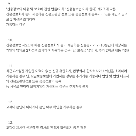
  9.

'
신용정보의 이용 및 보호에 관한 법률
(
이하
 '
신용정보법
'
이라 한다
) 
제
2
조에 따른

신용정보회사 등이 제공하는 신용도판단 정보 또는 공공정보에 등록되어 있는 개인의 명의
로
 1 
회선을 초과하여

개통하는 경우
신용정보법 제
2
조에 따른 신용정보회사 등이 제공하는 신용평가가
 7~10
등급에 해당하는 
개인의 명의로
 2
회선을 초과하여 개통하는 경우
 (
단
, 
보증금 납입 시
, 
추가
 2
회선 개통 가능
)
최근
 6
개월간 가입한 이력이 없는 신규 유한회사
, 
합명회사
, 
합자회사가
 1
회선을 초과하여 
개통하는 경우 단
, 
요금보증보험에 가입하는 경우는 추가개통 가능하나 법인 및 법인 대표자
의 신용도판단정보 또는 공공정보의 등록

등 사유로 인하여 보험가입이 거절되는 경우는 추가개통 불가
고객이 본인이 아니거나 본인 여부 확인을 거부하는 경우
고객이 제시한 신분증 및 증서의 진위가 확인되지 않은 경우