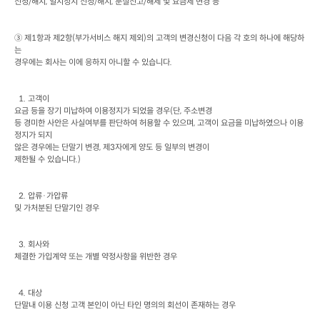
신청
/
해지
, 
일시정지 신청
/
해지
, 
분실신고
/
해제 및 요금제 변경 등
③ 제
1
항과 제
2
항
(
부가서비스 해지 제외
)
의 고객의 변경신청이 다음 각 호의 하나에 해당하
는

경우에는 회사는 이에 응하지 아니할 수 있습니다
.
  1. 
고객이

요금 등을 장기 미납하여 이용정지가 되었을 경우
(
단
, 
주소변경

등 경미한 사안은 사실여부를 판단하여 허용할 수 있으며
, 
고객이 요금을 미납하였으나 이용
정지가 되지

않은 경우에는 단말기 변경
, 
제
3
자에게 양도 등 일부의 변경이

제한될 수 있습니다
.)
  2. 
압류·가압류

및 가처분된 단말기인 경우
  3. 
회사와

체결한 가입계약 또는 개별 약정사항을 위반한 경우
  4. 
대상

단말내 이용 신청 고객 본인이 아닌 타인 명의의 회선이 존재하는 경우