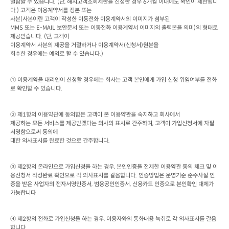
열람할 수 있습니다
. (
단
, 
해지고객조회제한을 신청한 경우
 6
개월 이내에도 확인이 제한됩니
다
.) 
고객은 이용계약서를 정본 또는

사본
(
사본이란 고객이 작성한 이동전화 이용계약서의 이미지가 첨부된
MMS 
또는
 E-MAIL 
보안문서 또는 이동전화 이용계약서 이미지의 출력본을 의미
)
의 형태로 
제공받습니다
. (
단
, 
고객이

이용계약서 사본의 제공을 거절하거나 이용계약서
(
신청서
)
원본을

회수한 경우에는 예외로 할 수 있습니다
.)
① 이용계약을 대리인이 신청할 경우에는 회사는 고객 본인에게 가입 신청 위임여부를 전화
로 확인할 수 있습니다
.
② 제
1
항의 이용약관에 동의함은 고객이 본 이용약관을 숙지하고 회사에서

제공하는 모든 서비스를 제공받겠다는 의사의 표시로 간주하며
, 
고객이 가입신청서에 자필 
서명함으로써 동의에

대한 의사표시를 완료한 것으로 간주합니다
.
③ 제
2
항의 온라인으로 가입신청을 하는 경우
, 
본인인증을 전제한 이용약관 동의 체크 및 이
용신청서 작성완료 확인으로 각 의사표시를 갈음합니다
. 
인증방법은 운영기준 준수사실 인
증을 받은 사업자의 전자서명인증서
, 
범용공인인증서
, 
신용카드 인증으로 본인확인 대체가 
가능합니다
④ 제
2
항의 전화로 가입신청을 하는 경우
, 
이용자와의 통화내용 녹취로 각 의사표시를 갈음 
합니다
.