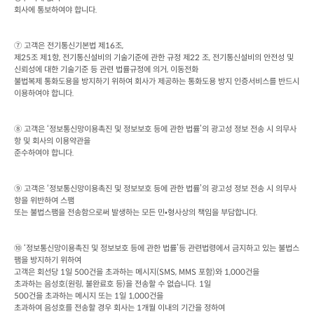
회사에 통보하여야 합니다
.
⑦ 고객은 전기통신기본법 제
16
조
제
25
조 제
1
항
, 
전기통신설비의 기술기준에 관한 규정 제
22 
조
, 
전기통신설비의 안전성 및 
신뢰성에 대한 기술기준 등 관련 법률규정에 의거
, 
이동전화

불법복제 통화도용을 방지하기 위하여 회사가 제공하는 통화도용 방지 인증서비스를 반드시 
이용하여야 합니다
.
⑧ 고객은 ‘정보통신망이용촉진 및 정보보호 등에 관한 법률’의 광고성 정보 전송 시 의무사
항 및 회사의 이용약관을

준수하여야 합니다
.
⑨ 고객은 ‘정보통신망이용촉진 및 정보보호 등에 관한 법률’의 광고성 정보 전송 시 의무사
항을 위반하여 스팸

또는 불법스팸을 전송함으로써 발생하는 모든 민•형사상의 책임을 부담합니다
.
⑩ ‘정보통신망이용촉진 및 정보보호 등에 관한 법률’등 관련법령에서 금지하고 있는 불법스
팸을 방지하기 위하여

고객은 회선당
 1
일
 500
건을 초과하는 메시지
(SMS, MMS 
포함
)
와
 1,000
건을

초과하는 음성호
(
원링
, 
불완료호 등
)
을 전송할 수 없습니다
. 1
일
500
건을 초과하는 메시지 또는
 1
일
 1,000
건을

초과하여 음성호를 전송할 경우 회사는
 1
개월 이내의 기간을 정하여