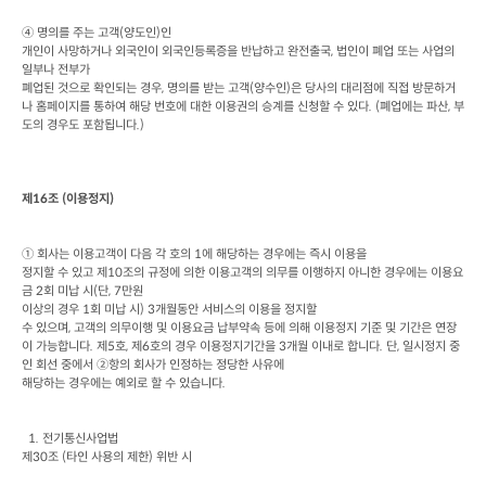
④ 명의를 주는 고객
(
양도인
)
인

개인이 사망하거나 외국인이 외국인등록증을 반납하고 완전출국
, 
법인이 폐업 또는 사업의 
일부나 전부가

폐업된 것으로 확인되는 경우
, 
명의를 받는 고객
(
양수인
)
은 당사의 대리점에 직접 방문하거
나 홈페이지를 통하여 해당 번호에 대한 이용권의 승계를 신청할 수 있다
. (
폐업에는 파산
, 
부
도의 경우도 포함됩니다
.)
제
16
조
 (
이용정지
)
① 회사는 이용고객이 다음 각 호의
 1
에 해당하는 경우에는 즉시 이용을

정지할 수 있고 제
10
조의 규정에 의한 이용고객의 의무를 이행하지 아니한 경우에는 이용요
금
 2
회 미납 시
(
단
, 7
만원

이상의 경우
 1
회 미납 시
) 3
개월동안 서비스의 이용을 정지할

수 있으며
, 
고객의 의무이행 및 이용요금 납부약속 등에 의해 이용정지 기준 및 기간은 연장
이 가능합니다
. 
제
5
호
, 
제
6
호의 경우 이용정지기간을
 3
개월 이내로 합니다
. 
단
, 
일시정지 중
인 회선 중에서 ②항의 회사가 인정하는 정당한 사유에

해당하는 경우에는 예외로 할 수 있습니다
.
  1. 
전기통신사업법

제
30
조
 (
타인 사용의 제한
) 
위반 시