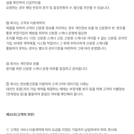
실을 확인하여 긴급차단을

요청하는 경우 해당 번호의 문자 및 음성전화의 수
, 
발신을 차단할 수 있습니다
. 
회사는 고객과 이용계약의

⑲
체결을 위하여 고객의 신분증 정보를 처리하는 경우 개인정보 유출 및 신분증의 위·변조를 
통한 부정가입의 예방을 위하여 신분증 스캐너 운영에 필요한

조치를 취합니다
. 
다만
, 
신분증 스캐너 고장
, 
신분증 스캐너로 처리할 수 없는 신분증
, 
온라인 
가입
, 
비대면 계약체결
, 
시스템 작업이나 그 밖에 부득이하게 신분증 스캐너를

활용하지 못하는 경우는 별도의 관리기준을 마련하여 그에 따라 운영합니다
.
회사는 개인정보 유출

⑳
방지를 위한 신분증 스캐너 운영 여부를 점검하고 관리합니다
.
 회사는 정보통신망을 이용하여 고객
 (
이하 대리가입 시에는

㉑
대리인 포함
)
과의 가입 계약을 체결하는 때에는 부정개통 방지 등을 위해 고객의 식별정보
(
연계정보 등
)
을 활용하여 동일인 여부를 확인해야 합니다
.
제
10
조
(
고객의 의무
) 
① 고객은 서비스이용계약에 따라 요금을 지정된 기일까지 납입하여야 하며
, 
회사에
