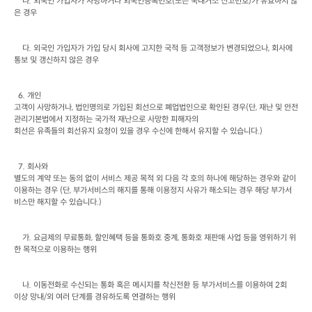
나
. 
외국인 가입자가 사망하거나 외국인등록번호
(
또는 국내거소 신고번호
)
가 유효하지 않
은 경우
다
. 
외국인 가입자가 가입 당시 회사에 고지한 국적 등 고객정보가 변경되었으나
, 
회사에

통보 및 갱신하지 않은 경우
  6. 
개인

고객이 사망하거나
, 
법인명의로 가입된 회선으로 폐업법인으로 확인된 경우
(
단
, 
재난 및 안전
관리기본법에서 지정하는 국가적 재난으로 사망한 피해자의

회선은 유족들의 회선유지 요청이 있을 경우 수신에 한해서 유지할 수 있습니다
.)
  7. 
회사와

별도의 계약 또는 동의 없이 서비스 제공 목적 외 다음 각 호의 하나에 해당하는 경우와 같이 
이용하는 경우
 (
단
, 
부가서비스의 해지를 통해 이용정지 사유가 해소되는 경우 해당 부가서
비스만 해지할 수 있습니다
.)
가
. 
요금제의 무료통화
, 
할인혜택 등을 통화호 중계
, 
통화호 재판매 사업 등을 영위하기 위
한 목적으로 이용하는 행위
나
. 
이동전화로 수신되는 통화 혹은 메시지를 착신전환 등 부가서비스를 이용하여
 2
회

이상 망내
/
외 여러 단계를 경유하도록 연결하는 행위