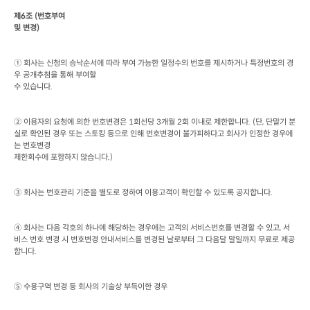
제
6
조
 (
번호부여

및 변경
)
① 회사는 신청의 승낙순서에 따라 부여 가능한 일정수의 번호를 제시하거나 특정번호의 경
우 공개추첨을 통해 부여할

수 있습니다
.
② 이용자의 요청에 의한 번호변경은
 1
회선당
 3
개월
 2
회 이내로 제한합니다
. (
단
, 
단말기 분
실로 확인된 경우 또는 스토킹 등으로 인해 번호변경이 불가피하다고 회사가 인정한 경우에
는 번호변경

제한회수에 포함하지 않습니다
.)
③ 회사는 번호관리 기준을 별도로 정하여 이용고객이 확인할 수 있도록 공지합니다
.
④ 회사는 다음 각호의 하나에 해당하는 경우에는 고객의 서비스번호를 변경할 수 있고
, 
서
비스 번호 변경 시 번호변경 안내서비스를 변경된 날로부터 그 다음달 말일까지 무료로 제공
합니다
.  
⑤ 수용구역 변경 등 회사의 기술상 부득이한 경우