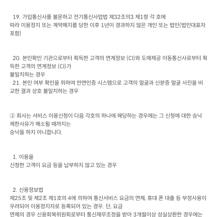
  19. 
가입통신사를 불문하고 전기통신사업법 제
32
조의
3 
제
1
항 각 호에

따라 이용정지 또는 계약해지를 당한 이후
 1
년이 경과하지 않은 개인 또는 법인
(
법인대표자 
포함
)
  20. 
본인확인 기관으로부터 획득한 고객의 연계정보
 (CI)
와 도매제공 이동통신사로부터 획
득한 고객의 연계정보
 (CI)
가

불일치하는 경우
  21. 본인 여부 확인을 위하여 안면인증 시스템으로 고객의 얼굴과 신분증 얼굴 사진을 비
교한 결과 상호 불일치하는 경우
② 회사는 서비스 이용신청이 다음 각호의 하나에 해당하는 경우에는 그 신청에 대한 승낙 
제한사유가 해소될 때까지는

승낙을 하지 아니합니다
.
  1. 
이용을

신청한 고객이 요금 등을 납부하지 않고 있는 경우
  2. 
신용정보법

제
25
조 및 제
2
조 제
1
호의
 4
에 의하여 통신서비스 요금의 연체
, 
휴대 폰 대출 등 부정사용이

우려되어 이용정지자로 등록되어 있는 경우
. 
단
, 
요금

연체의 경우 신용회복위원회로부터 통신채무조정을 받아
 3
개월이상 성실상환한 경우에는