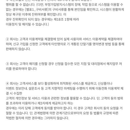
행위를 할 수 없습니다
. (
다만
, 
부정가입방지시스템의 장애
, 
작업 등으로 시스템을 이용할 수 
없는 경우에는
 [
별표
1_
구비서류
]
의 구비서류를 통해 본인임을 확인하고
, 
시스템이 원활하게 
정상 복구된 이후에 진위여부를 확인합니다
. 
이

경우 진위확인이 되지 않는 경우에는 제
18
조
 1
항에 따라

이용정지 및 해지될 수 있습니다
.)
② 회사는 고객과 이용계약을 체결함에 있어 실제 사용자와 서비스 이용계약을 체결하여야 
하며
, 
신규 가입을 신청한 고객에게 타인명의로 기 개통된 단말기를 명의변경 방법 등을 통해 
판매하지 않습니다
. 
③ 회사는 고객이 해지를 신청할 경우 신청을 접수한 모든 지점 및 대리점에서 해지업무 처
리를 완료하여야 합니다
.
④ 회사는 고객서비스를 보다 활성화하여 최적화된 서비스를 제공하고
, 
신상품이나

이벤트 정보안내
, 
설문조사 등 고객 지향적인 마케팅을 수행하기 위해 이동전화 이용계약 체
결 시 수집한

고객의 개인정보 및 서비스 이용과 관련한 정보를 활용할 수 있습니다
. 
단
, 
고객의 동의 범위
를 초과하여 이용하거나 제
3
자에게 제공하고자 하는

경우에는 미리 당해 고객에게 동의를 받아야 합니다
. 
이 경우 고객은 회사의 동의 요청을 거
절할 수 있습니다
. 
단
, 
관계법령에 의한 관계기관으로부터의 요청 등 법률의 규정에 따른

적법한 절차에 의한 경우에는 그러하지 않습니다
.