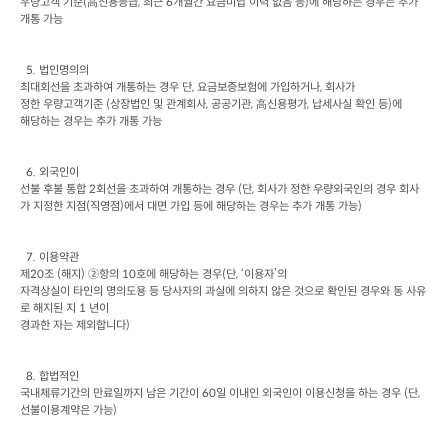
우량고객 기준
(
高신용등급
, 
최근
 6
개월간 요금미납 이력 없음 등
)
에 해당하는 경우는 추가 
개통 가능
  5. 
법인명의의

최대회선을 초과하여 개통하는 경우 단
, 
요금보증보험에 가입하거나
, 
회사가

정한 우량고객기준
 (
상장법인 및 관계회사
, 
공공기관
, 
高신용평가
, 
납세사실 확인 등
)
에

해당하는 경우는 추가 개통 가능
  6. 
외국인이

선불 후불 통합
 2
회선을 초과하여 개통하는 경우
 (
단
, 
회사가 정한 우량외국인의 경우 회사
가 지정한 지점
(
직영점
)
에서 대면 가입 등에 해당하는 경우는 추가 개통 가능
)
  7. 
이용약관

제
20
조
 (
해지
) 
②항의
 10
호에 해당하는 경우
(
단
, 
‘이용자’의

자격상실이 타인의 명의도용 등 당사자의 과실에 의하지 않은 것으로 확인된 경우와 동 사유
로 해지된 지
 1 
년이

경과한 자는 제외합니다
)
  8. 
합법적인

국내체류기간의 만료일까지 남은 기간이
 60
일 이내인 외국인이 이용신청을 하는 경우
 (
단
, 
선불이용계약은 가능
)