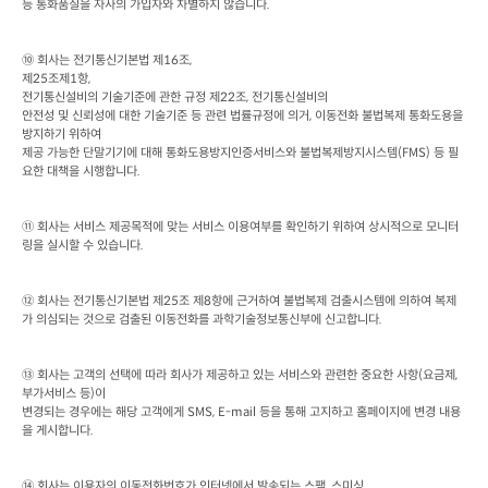
등 통화품질을 자사의 가입자와 차별하지 않습니다
.
⑩ 회사는 전기통신기본법 제
16
조
제
25
조제
1
항
전기통신설비의 기술기준에 관한 규정 제
22
조
, 
전기통신설비의

안전성 및 신뢰성에 대한 기술기준 등 관련 법률규정에 의거
, 
이동전화 불법복제 통화도용을 
방지하기 위하여

제공 가능한 단말기기에 대해 통화도용방지인증서비스와 불법복제방지시스템
(FMS) 
등 필
요한 대책을 시행합니다
.
⑪ 회사는 서비스 제공목적에 맞는 서비스 이용여부를 확인하기 위하여 상시적으로 모니터
링을 실시할 수 있습니다
.
⑫ 회사는 전기통신기본법 제
25
조 제
8
항에 근거하여 불법복제 검출시스템에 의하여 복제
가 의심되는 것으로 검출된 이동전화를 과학기술정보통신부에 신고합니다
.
⑬ 회사는 고객의 선택에 따라 회사가 제공하고 있는 서비스와 관련한 중요한 사항
(
요금제
, 
부가서비스 등
)
이

변경되는 경우에는 해당 고객에게
 SMS, E-mail 
등을 통해 고지하고 홈페이지에 변경 내용
을 게시합니다
.
⑭ 회사는 이용자의 이동전화번호가 인터넷에서 발송되는 스팸
, 
스미싱
