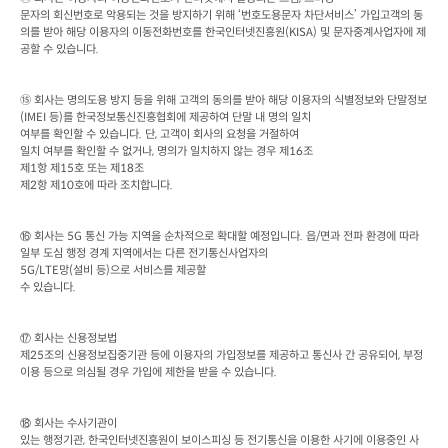
문자의 회신번호로 악용되는 것을 방지하기 위해 ‘번호도용문자 차단서비스’ 가입고객의 동
의를 받아 해당 이용자의 이동전화번호를 한국인터넷진흥원
(KISA) 
및 문자중계사업자에 제
공할 수 있습니다
.    
⑮ 회사는 명의도용 방지 등을 위해 고객의 동의를 받아 해당 이용자의 식별정보와 단말정보
(IMEI 
등
)
를 한국정보통신진흥협회에 제공하여 단말 내 명의 일치

여부를 확인할 수 있습니다
. 
단
, 
고객이 회사의 요청을 거절하여

일치 여부를 확인할 수 없거나
, 
명의가 일치하지 않는 경우 제
16
조

제
1
항 제
15
호 또는 제
18
조

제
2
항 제
10
호에 따라 조치합니다
.
회사는
 5G 
통신 가능 지역을 순차적으로 확대할 예정입니다
. 
읍
/
면과 전파 환경에 따라 
⑯
일부 도심 행정 경계 지역에서는 다른 전기통신사업자의
5G/LTE
망
(
설비 등
)
으로 서비스를 제공할

수 있습니다
. 
회사는 신용정보법

⑰
제
25
조의 신용정보집중기관 등에 이용자의 가입정보를 제공하고 통신사 간 공유되어
, 
부정
이용 등으로 의심될 경우 가입에 제한을 받을 수 있습니다
. 
회사는 수사기관이

⑱
있는 행정기관
, 
한국인터넷진흥원이 보이스피싱 등 전기통신을 이용한 사기에 이용중인 사