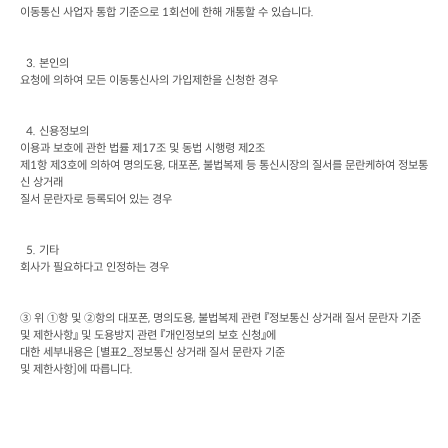
이동통신 사업자 통합 기준으로
 1
회선에 한해 개통할 수 있습니다
.
  3. 
본인의

요청에 의하여 모든 이동통신사의 가입제한을 신청한 경우
  4. 
신용정보의

이용과 보호에 관한 법률 제
17
조 및 동법 시행령 제
2
조

제
1
항 제
3
호에 의하여 명의도용
, 
대포폰
, 
불법복제 등 통신시장의 질서를 문란케하여 정보통
신 상거래

질서 문란자로 등록되어 있는 경우
  5. 
기타

회사가 필요하다고 인정하는 경우
③ 위 ①항 및 ②항의 대포폰
, 
명의도용
, 
불법복제 관련 『정보통신 상거래 질서 문란자 기준 
및 제한사항』 및 도용방지 관련 『개인정보의 보호 신청』에

대한 세부내용은
 [
별표
2_
정보통신 상거래 질서 문란자 기준

및 제한사항
]
에 따릅니다
.