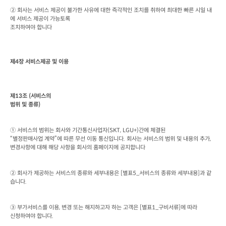
② 회사는 서비스 제공이 불가한 사유에 대한 즉각적인 조치를 취하여 최대한 빠른 시일 내
에 서비스 제공이 가능토록

조치하여야 합니다
제
4
장 서비스제공 및 이용
제
13
조
 (
서비스의

범위 및 종류
)
① 서비스의 범위는 회사와 기간통신사업자
(SKT, LGU+)
간에 체결된

“별정판매사업 계약”에 따른 무선 이동 통신입니다
. 
회사는 서비스의 범위 및 내용의 추가
, 
변경사항에 대해 해당 사항을 회사의 홈페이지에 공지합니다
② 회사가 제공하는 서비스의 종류와 세부내용은
 [
별표
5_
서비스의 종류와 세부내용
]
과 같
습니다
.
③ 부가서비스를 이용
, 
변경 또는 해지하고자 하는 고객은
 [
별표
1_
구비서류
]
에 따라

신청하여야 합니다
.