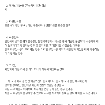
  2. 
전파법제
19
조
 (
무선국의개설
) 
위반

시
  3. 
타인명의를

도용하여 가입하거나
, 
타인 예금계좌나 신용카드를 도용한 경우
  4. 
이동전화

불법복제 방지를 위해 운용중인 불법복제방지서비스를 통해 적발된 불법복제 사 용자에 대
해 필요하다고 판단되는 경우 및 명의도용
, 
휴대폰대출
, 
스팸발송
, 
대포폰

등으로 부정사용이 우려되는 경우
, 
이러한 부정사용 목적의 이동전화 회선을 매매
, 
유통하는 
데 이용되는 경우
  5. 
외국인

가입자가 다음 각목 중 어느 하나의 사유에 해당하는 경우
가
. 
국내 거주 중 합법 체류기간이 만료되거나
, 
출국 후 국내 합법 체류기간이

경과한 경우
(
단
, 
합법체류 기간이 연장되었음을 증빙할 수

있는 서류 제출시 제외하며
, 
체류기간 연장 심사 중인 경우
, 
접수증

제출 시 이용정지를 유예할 수 있으며 사유를 해소하지 못하는 경우 해지할 수 있습니다
.)