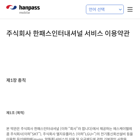
주식회사 한패스인터내셔널 서비스 이용약관
제
1
장 총칙
제
1
조
 (
목적
)
본 약관은 주식회사 한패스인터내셔널
 (
이하 “회사”라 합니다
)
에서 제공하는 에스케이텔레
콤 주식회사
(
이하“
SKT
”
), 
주식회사 엘지유플러스
 (
이하“
LGU+
”
)
의 전기통신회선설비 등을 
이용한 무선재판매
(mvno, 
알뜰폰
)
서비스의 이용 및 요금제도에 관한 기본적인 사항을
