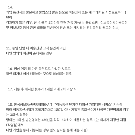
가입 통신사를 불문하고 불법스팸 발송 등으로 이용정지 또는 계약 해지된 시점으로부터
 1
년이

경과하지 않은 경우
. 
단
, 
선불폰
 1
회선에 한해 개통 가능
(
※ 불법스팸
 : 
정보통신망이용촉진 
및 정보보호 등에 관한 법률을 위반하여 전송 또는 게시되는 영리목적의 광고성 정보
)
15. 
동일 단말 내 이용신청 고객 본인이 아닌

타인 명의의 회선이 존재하는 경우
  16. 
정상 이용 외 다른 목적으로 가입한 것으로

확인 되거나 이에 해당하는 것으로 의심되는 경우
  17. 
개통 후 해지한 횟수가
 1
개월 이내
 2
회 이상 시
  18. 
한국정보통신진흥협회
(KAIT) 
“이동통신 단기간 다회선 가입제한 서비스”
기준에

따라 이동통신사업자 통합기준으로
 180
일 이내 가입된 총회선수가 내국인 개인명의의 경우
는
 3
회선
, 
외국인

명의는
 1
회선
, 
법인명의는
 4
회선을 각각 초과하여 개통하는 경우
. (
단
, 
회사가 지정한 지점
(
직영점
)
에서

대면 가입을 통해 개통하는 경우 별도 심사를 통해 개통 가능)