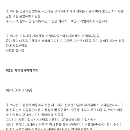
① 회사는 단말기를 할부로 구입하는 고객에게 회사가 정하는 기준에 따라 일정금액의 지원
금을 매월 분할하여 지원할

수 있으며
, 
할부기간 등 세부적인 조건은 회사와 고객간의 개별계약에 따릅니다
.
② 회사는 고객과의 계약 체결 시 할부기간
, 
이용계약 해지 시 할부지원금

중단 등의 내용을 고객에게 성실히 고지하고
, 
고객은 고지한 내용을 확인 후 이용계약서 해당
란에 자필서명을

하도록 합니다
.
제
3
장 계약당사자의 의무
제
9
조
 (
회사의 의무
)
① 회사는 이동전화 이용계약 체결 시 고객이 선택한 요금제
, 
부가서비스
, 
고객불만처리기구 
및 전화번호
, 
요금감면대상
, 
이용정지 및 직권해지 기준 등 계약의 주요 내용 및 서비스 이용
과 관련하여 고객이 반드시 알아야 할 사항을

고지하며
, 
부정가입방지시스템을 이용하여 고객
(
이하 대리 가입시에는

대리인 포함
)
이 제시한 신분증 및 증서 등을 통해 본인인지 여부를 확인하여야 하며
, 
본인여
부 확인소홀로 인한 피해발생시 선의의 제
3
자에게 일체의 요금청구
