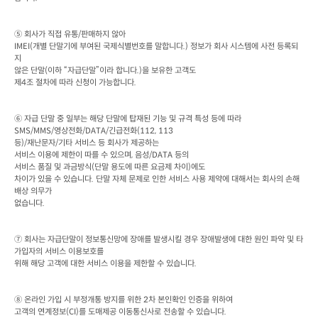
⑤ 회사가 직접 유통
/
판매하지 않아
IMEI(
개별 단말기에 부여된 국제식별번호를 말합니다
.) 
정보가 회사 시스템에 사전 등록되
지

않은 단말
(
이하 “자급단말”이라 합니다
.)
을 보유한 고객도

제
4
조 절차에 따라 신청이 가능합니다
.
⑥ 자급 단말 중 일부는 해당 단말에 탑재된 기능 및 규격 특성 등에 따라
SMS/MMS/
영상전화
/DATA/
긴급전화
등
)/
재난문자
/
기타 서비스 등 회사가 제공하는

서비스 이용에 제한이 따를 수 있으며
, 
음성
/DATA 
등의

서비스 품질 및 과금방식
(
단말 용도에 따른 요금제 차이
)
에도

차이가 있을 수 있습니다
. 
단말 자체 문제로 인한 서비스 사용 제약에 대해서는 회사의 손해
배상 의무가

없습니다
.
⑦ 회사는 자급단말이 정보통신망에 장애를 발생시킬 경우 장애발생에 대한 원인 파악 및 타
가입자의 서비스 이용보호를

위해 해당 고객에 대한 서비스 이용을 제한할 수 있습니다
.
⑧ 온라인 가입 시 부정개통 방지를 위한
 2
차 본인확인 인증을 위하여

고객의 연계정보
(CI)
를 도매제공 이동통신사로 전송할 수 있습니다
.