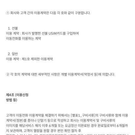
① 회사와 고객 간의 이용계약은 다음 각 호와 같이 구분합니다
.
  1. 
선불

이용 계약
 : 
회사가 발행한 선불
 USIM
카드를 구입하여

이동전화를 이용하는 계약
  2. 
일반

이용 계약
 : 
제
1
호 제외한 이용계약
.
② 각 호의 계약에 대한 세부적인 사항은 개별 이용계약서
(
약정서 등
)
에 의합니다
.
제
4
조
 (
이용신청

방법 등
)
고객이 이동전화 이용계약을 체결하기 위해서는
 [
별표
1_
구비서류
]
의 구비서류와 함께 이용
계약서
(
정본
)
를 종이나 단말기 등으로 작성하고 회사는 이용계약서 및 구비서류의

이미지를 해당서비스 해지 이후
 6
개월 또는 요금정산 미완료된 경우 완료일로부터
 6
개월까
지 보관하며
, 
고객이 열람을 원할 경우 본인 확인 절차 후
