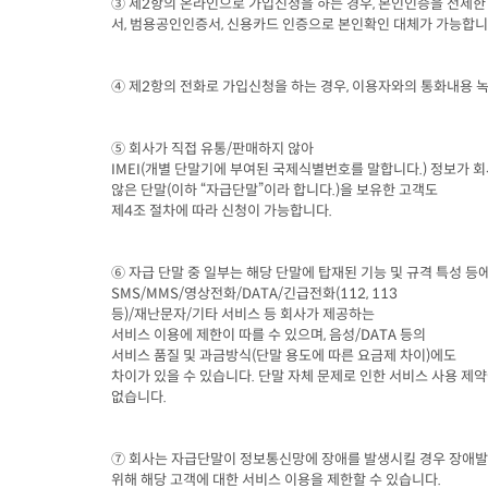
③ 제
2
항의 온라인으로 가입신청을 하는 경우
, 
본인인증을 전제한 
서
, 
범용공인인증서
, 
신용카드 인증으로 본인확인 대체가 가능합
④ 제
2
항의 전화로 가입신청을 하는 경우
, 
이용자와의 통화내용 녹
⑤ 회사가 직접 유통
/
판매하지 않아
IMEI(
개별 단말기에 부여된 국제식별번호를 말합니다
.) 
정보가 회
않은 단말
(
이하 “자급단말”이라 합니다
.)
을 보유한 고객도

제
4
조 절차에 따라 신청이 가능합니다
.
⑥ 자급 단말 중 일부는 해당 단말에 탑재된 기능 및 규격 특성 등
SMS/MMS/
영상전화
/DATA/
긴급전화
등
)/
재난문자
/
기타 서비스 등 회사가 제공하는

서비스 이용에 제한이 따를 수 있으며
, 
음성
/DATA 
등의

서비스 품질 및 과금방식
(
단말 용도에 따른 요금제 차이
)
에도

차이가 있을 수 있습니다
. 
단말 자체 문제로 인한 서비스 사용 제약
없습니다
.
⑦ 회사는 자급단말이 정보통신망에 장애를 발생시킬 경우 장애발생
위해 해당 고객에 대한 서비스 이용을 제한할 수 있습니다
.