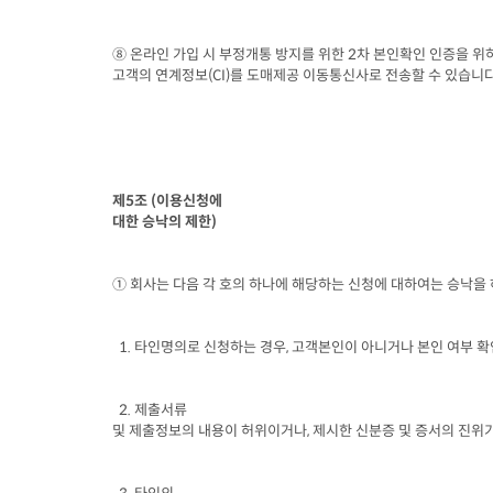
⑧ 온라인 가입 시 부정개통 방지를 위한
 2
차 본인확인 인증을 위하
고객의 연계정보
(CI)
를 도매제공 이동통신사로 전송할 수 있습니
제
5
조
 (
이용신청에

대한 승낙의 제한
)
① 회사는 다음 각 호의 하나에 해당하는 신청에 대하여는 승낙을
  1. 
타인명의로 신청하는 경우
, 
고객본인이 아니거나 본인 여부 확
  2. 
제출서류

및 제출정보의 내용이 허위이거나
, 
제시한 신분증 및 증서의 진위