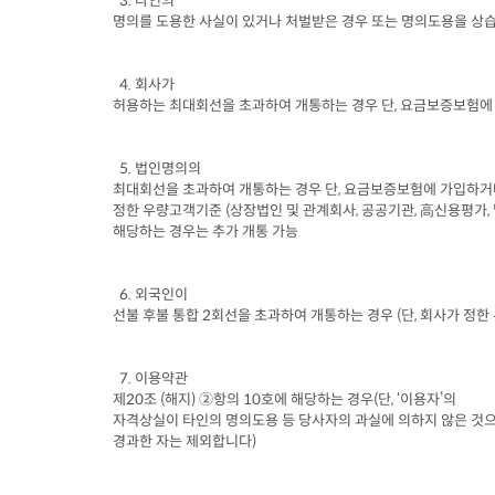
  3. 
타인의

명의를 도용한 사실이 있거나 처벌받은 경우 또는 명의도용을 상
  4. 
회사가

허용하는 최대회선을 초과하여 개통하는 경우 단
, 
요금보증보험에
  5. 
법인명의의

최대회선을 초과하여 개통하는 경우 단
, 
요금보증보험에 가입하거
정한 우량고객기준
 (
상장법인 및 관계회사
, 
공공기관
, 
高신용평가
, 
해당하는 경우는 추가 개통 가능
  6. 
외국인이

선불 후불 통합
 2
회선을 초과하여 개통하는 경우
 (
단
, 
회사가 정한
  7. 
이용약관

제
20
조
 (
해지
) 
②항의
 10
호에 해당하는 경우
(
단
, 
‘이용자’의

자격상실이 타인의 명의도용 등 당사자의 과실에 의하지 않은 것으
경과한 자는 제외합니다
)