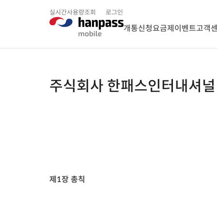
실시간사용량조회
로그인
개통신청
요금제
이벤트
고객
주식회사 한패스인터내셔널
제
1
장 총칙