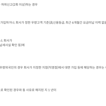
습 허위신고
(2
회 이상
)
하는 경우
 가입하거나
, 
회사가 정한 우량고객 기준
(
高신용등급
, 
최근
 6
개월간 요금미납 이력 없
나
, 
회사가

납세사실 확인 등
)
에

 우량외국인의 경우 회사가 지정한 지점
(
직영점
)
에서 대면 가입 등에 해당하는 경우는 
로 확인된 경우와 동 사유로 해지된 지
 1 
년이
