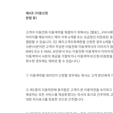
제
4
조
 (
이용신청

방법 등
)
고객이 이동전화 이용계약을 체결하기 위해서는
 [
별표
1_
구비서류
이미지를 해당서비스 해지 이후
 6
개월 또는 요금정산 미완료된 
열람할 수 있습니다
. (
단
, 
해지고객조회제한을 신청한 경우
 6
개월 
사본
(
사본이란 고객이 작성한 이동전화 이용계약서의 이미지가 
MMS 
또는
 E-MAIL 
보안문서 또는 이동전화 이용계약서 이미지의
이용계약서 사본의 제공을 거절하거나 이용계약서
(
신청서
)
원본을

회수한 경우에는 예외로 할 수 있습니다
.)
① 이용계약을 대리인이 신청할 경우에는 회사는 고객 본인에게 
② 제
1
항의 이용약관에 동의함은 고객이 본 이용약관을 숙지하고 
제공하는 모든 서비스를 제공받겠다는 의사의 표시로 간주하며
, 
고
대한 의사표시를 완료한 것으로 간주합니다
.