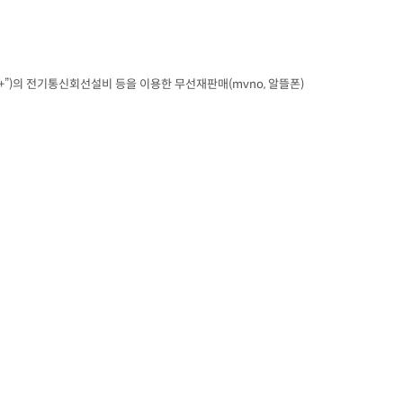
+
”
)
의 전기통신회선설비 등을 이용한 무선재판매
(mvno, 
알뜰폰
)