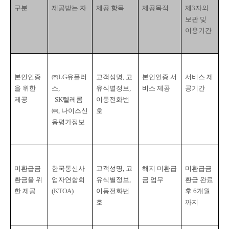
구분
제공받는 자
제공 항목
제공목적
제
3
자의 
보관 및 
이용기간
본인인증
㈜
LG
유플러
고객성명
, 
고
본인인증 서
서비스 제
을 위한 
스
,

유식별정보
, 
비스 제공
공기간
제공
  SK
텔레콤
이동전화번
㈜
, 
나이스신
호
용평가정보
미환급금 
한국통신사
고객성명
, 
고
해지 미환급
미환급금 
환금을 위
업자연합회
유식별정보
, 
금 업무
환급 완료 
한 제공
(KTOA)
이동전화번
후
 6
개월
호
까지