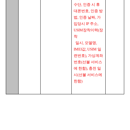
수단
, 
인증 시 휴
대폰번호
, 
인증 방
법
, 
인증 날짜
, 
가
입당시
 IP 
주소
, 
USIM
장착이력
(
장
착

  일시
, 
모델명
, 
IMEI
값
, USIM 
일
련번호
), 
가상계좌
번호
(
선불 서비스
에 한함
), 
충전 일
시
(
선불 서비스에 
한함
)