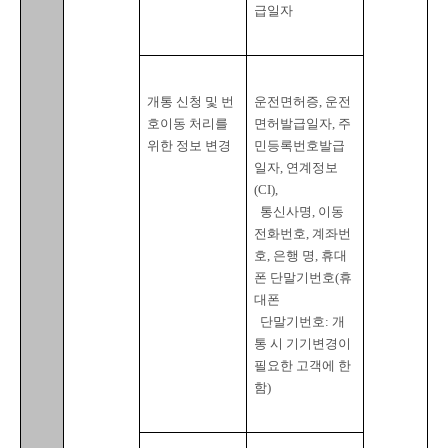
급일자
개통 신청 및 번
운전면허증
, 
운전
호이동 처리를 
면허발급일자
, 
주
위한 정보 변경
민등록번호발급
일자
, 
연계정보
(CI),

통신사명
, 
이동
전화번호
, 
계좌번
호
, 
은행 명
, 
휴대
폰 단말기번호
(
휴
대폰

  단말기번호
: 
개
통 시 기기변경이 
필요한 고객에 한
함
)