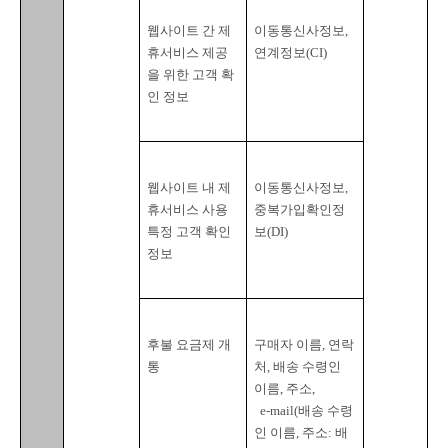
웹사이트 간 제
이동통신사정보
, 
휴서비스 제공
연계정보
(CI)
을 위한 고객 확
인 정보
웹사이트 내 제
이동통신사정보
, 
휴서비스 사용 
중복가입확인정
특정 고객 확인 
보
(DI)
정보
후불 요금제 개
구매자 이름
, 
연락
통
처
, 
배송 수령인 
이름
, 
주소
,

  e-mail(
배송 수령
인 이름
, 
주소
: 
배