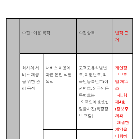
수집 · 이용 목적
수집항목
법적 근
거
회사의 서
서비스 이용에 
고객고유식별번
개인정
비스 제공
따른 본인 식별 
호
, 
여권번호
, 
외
보보호
을 위한 관
목적
국인등록번호
(
여
법 제
15
리 목적
권번호
, 
외국인등
조

록번호는

  제
1
항 
  외국인에 한함
), 
제
4
호
얼굴사진
(
특징정
(
정보주
보 포함
)
체와

  체결한 
계약을 
이행하