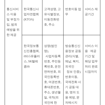
통신서비
한국통신사
고객성명
, 
고
번호이동 업
서비스 제
스 이용 
업자연합회
유식별정보
, 
무
공기간
및 부정가
(KTOA)
이동전화번
입
, 
범죄
호
, 
주소
예방을 위
한 제공
한국정보통
성명
(
법인 
방송통신신
서비스 이
신진흥협회
, 
명
),

용정보 공동
용 · 제공 
㈜
LG
유플러
사업자등록
관리
(
식별
, 
기간 및 
스
, SK
텔레
번호
, 
주민등
체납
, 
복지
, 
해당 업무 
콤㈜
록번호
, 
운전
외국인

처리 완료 
면허번호
, 
외
  정보 인증
), 
시점까지
국인등록번
번호이동
, 
호
, 
여권번호
, 
국제전화 사
휴대폰번호
, 
기 공동 대
주소
, 
생년월
응
, 
명의 도
일
, 
국적
(
외
용 예방
, 
문
국인에 한
자메시지