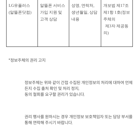
LG
유플러스
알뜰폰 서비스 
성명
, 
연락처
, 
개보법 제
17
조 
(
알뜰폰닷컴
)
가입 지원 및 
생년월일
, 
상담 
제
1
항
 1
호
(
정보
고객 상담
내용
주체의

  제
3
자 제공동
의
)
*
정보주체의 권리 고지
정보주체는 위와 같이 간접 수집된 개인정보의 처리에 대하여 언제
든지 수집 출처 확인 및 처리 정지
동의 철회를 요구할 권리가 있습니다
.
권리 행사를 원하시는 경우 개인정보 보호책임자 또는 담당 부서를 
통해 연락해 주시기 바랍니다
.