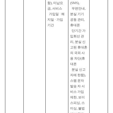
함
), 
미납요
(SMS),

금
, 
서비스

우편안내
, 
  가입일 · 해
분실 기기 
지일 · 가입
공동 관리
, 
기간
휴대폰

  단기간 가
입회선 관
리
, 
분실 신
고된 휴대혼
의 국외 사
용 차단
(
휴
대폰

  분실 신고
자에 한함
), 
스팸 문자 
발송 자 서
비스 가입 
제한
, 
보이
스피싱
, 
스
미싱
, 
불법 