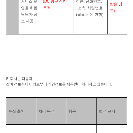
서비스 운
IDC 
방문 신청 
이름
, 
전화번호
,

받은 경
영을 위한 
목적
소속
, 
차량번호
우
)
담당자 정
(
필요 시에 한함
)
보 제공
8. 
회사는 다음과

같이 정보주체 이외로부터 개인정보를 제공받아 처리하고 있습니다
.
수집 출처
처리 목적
항목
법적 근거