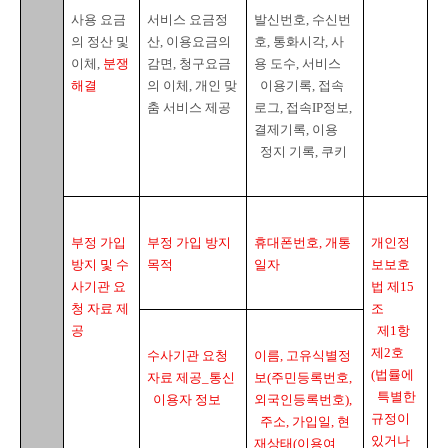
사용 요금
서비스 요금정
발신번호
, 
수신번
의 정산 및 
산
, 
이용요금의 
호
, 
통화시각
, 
사
이체
, 
분쟁
감면
, 
청구요금
용 도수
, 
서비스

해결
의 이체
, 
개인 맞
  이용기록
, 
접속
춤 서비스 제공
로그
, 
접속
IP
정보
, 
결제기록
, 
이용

  정지 기록
, 
쿠키
부정 가입 
부정 가입 방지 
휴대폰번호
, 
개통
개인정
방지 및 수
목적
일자
보보호
사기관 요
법 제
15
청 자료 제
조

공
  제
1
항 
제
2
호
수사기관 요청 
이름
, 
고유식별정
(
법률에

자료 제공
_
통신

보
(
주민등록번호
, 
  특별한 
  이용자 정보
외국인등록번호
),

규정이 
주소
, 
가입일
, 
현
있거나 
재상태
(
이용여