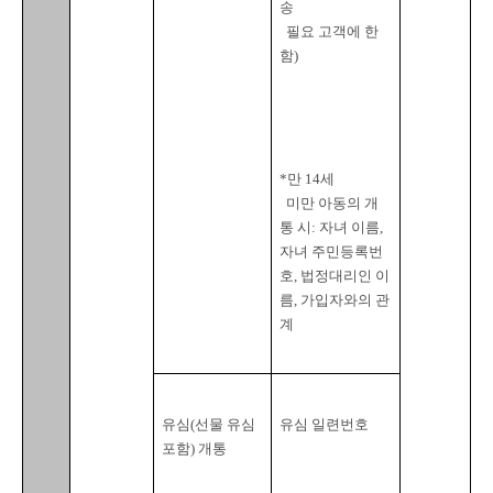
송

  필요 고객에 한
함
)
*
만
 14
세

  미만 아동의 개
통 시
: 
자녀 이름
, 
자녀 주민등록번
호
, 
법정대리인 이
름
, 
가입자와의 관
계
유심
(
선물 유심 
유심 일련번호
포함
) 
개통