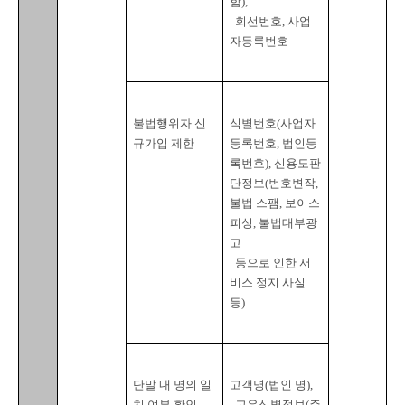
함
),

회선번호
, 
사업
자등록번호
불법행위자 신
식별번호
(
사업자
규가입 제한
등록번호
, 
법인등
록번호
), 
신용도판
단정보
(
번호변작
, 
불법 스팸
, 
보이스
피싱
, 
불법대부광
고

  등으로 인한 서
비스 정지 사실 
등
)
단말 내 명의 일
고객명
(
법인 명
),

치 여부 확인
고유식별정보
(
주