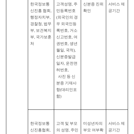
한국정보통
고객성명
, 
주
신분증 진위
서비스 제
신진흥 협회
, 
민등록번호
확인
공기간
행정자치부
, 
(
외국인의 경
경찰청
, 
법무
우 외국인등
부
, 
보건복지
록번호
, 
거소
부
, 
국가보훈
신고번호
, 
여
처
권번호
, 
생년
월일
, 
국적
), 
신분증발급
일자
, 
운전면
허번호
,

사진 등 신
분증 기재사
항
(
대리인포
함
)
한국정보통
고객 및 부모
미성년자의 
서비스 제
신진흥협회
, 
의 성명
, 
주민
부모 여부확
공기간