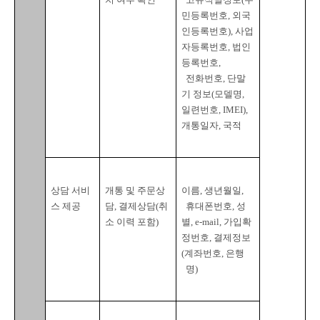
민등록번호
, 
외국
인등록번호
), 
사업
자등록번호
, 
법인
등록번호
,

전화번호
, 
단말
기 정보
(
모델명
, 
일련번호
, IMEI), 
개통일자
, 
국적
상담 서비
개통 및 주문상
이름
, 
생년월일
,

스 제공
담
, 
결제상담
(
취
휴대폰번호
, 
성
소 이력 포함
)
별
, e-mail, 
가입확
정번호
, 
결제정보
(
계좌번호
, 
은행

  명
)