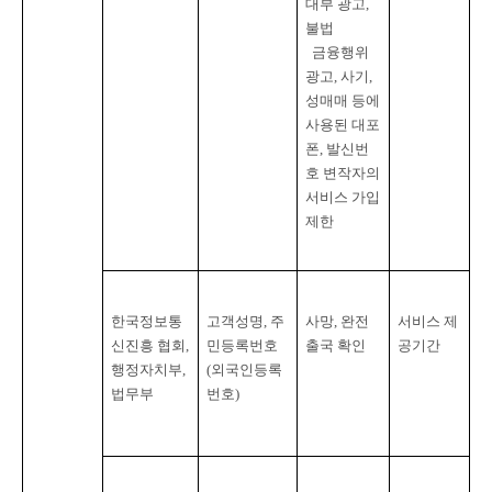
대부 광고
, 
불법

  금융행위 
광고
, 
사기
, 
성매매 등에 
사용된 대포 
폰
, 
발신번
호 변작자의 
서비스 가입 
제한
한국정보통
고객성명
, 
주
사망
, 
완전
서비스 제
신진흥 협회
, 
민등록번호
출국 확인
공기간
행정자치부
, 
(
외국인등록
법무부
번호
)