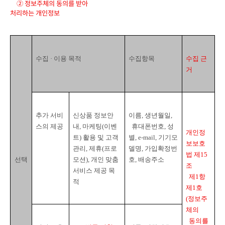
② 정보주체의 동의를 받아

처리하는 개인정보
수집 · 이용 목적
수집항목
수집 근
거
추가 서비
신상품 정보안
이름
, 
생년월일
,

스의 제공
내
, 
마케팅
(
이벤
휴대폰번호
, 
성
개인정
트
) 
활용 및 고객
별
, e-mail, 
기기모
보보호
관리
, 
제휴
(
프로
델명
, 
가입확정번
법 제
15
선택
모션
), 
개인 맞춤 
호
, 
배송주소
조

서비스 제공 목
  제
1
항 
적
제
1
호
(
정보주
체의

  동의를 