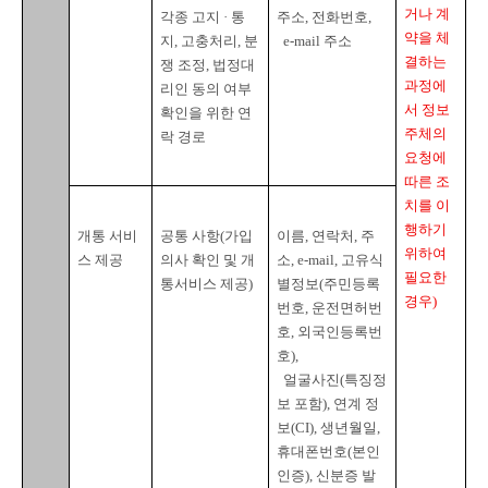
거나 계
각종 고지 · 통
주소
, 
전화번호
,

약을 체
지
, 
고충처리
, 
분
  e-mail 
주소
결하는 
쟁 조정
, 
법정대
과정에
리인 동의 여부 
서 정보
확인을 위한 연
주체의 
락 경로
요청에 
따른 조
치를 이
행하기 
개통 서비
공통 사항
(
가입
이름
, 
연락처
, 
주
위하여 
스 제공
의사 확인 및 개
소
, e-mail, 
고유식
필요한 
통서비스 제공
)
별정보
(
주민등록
경우
)
번호
, 
운전면허번
호
, 
외국인등록번
호
),

얼굴사진
(
특징정
보 포함
), 
연계 정
보
(CI), 
생년월일
, 
휴대폰번호
(
본인
인증
), 
신분증 발