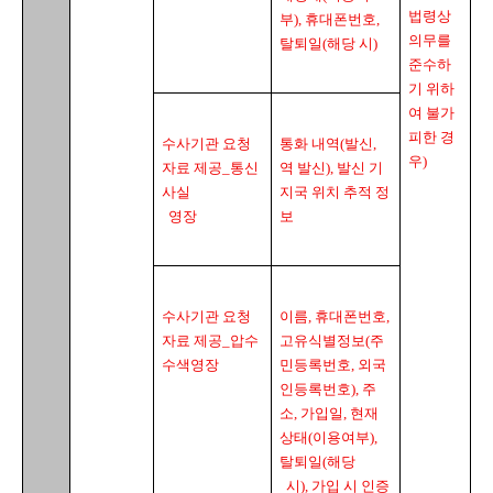
법령상 
부
), 
휴대폰번호
, 
의무를 
탈퇴일
(
해당 시
)
준수하
기 위하
여 불가
피한 경
수사기관 요청 
통화 내역
(
발신
, 
우
)
자료 제공
_
통신
역 발신
), 
발신 기
사실

지국 위치 추적 정
  영장
보
수사기관 요청 
이름
, 
휴대폰번호
, 
자료 제공
_
압수
고유식별정보
(
주
수색영장
민등록번호
, 
외국
인등록번호
), 
주
소
, 
가입일
, 
현재
상태
(
이용여부
), 
탈퇴일
(
해당

  시
), 
가입 시 인증