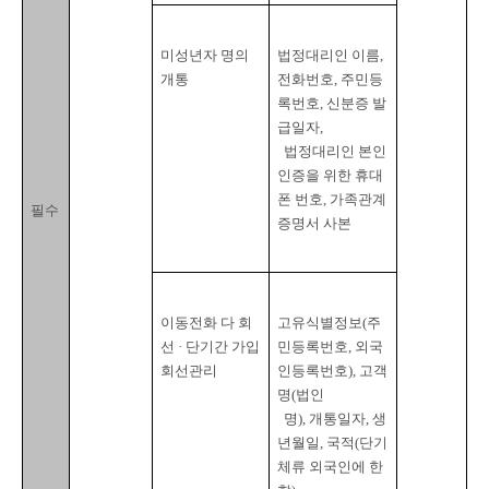
미성년자 명의 
법정대리인 이름
, 
개통
전화번호
, 
주민등
록번호
, 
신분증 발
급일자
,

법정대리인 본인
인증을 위한 휴대
폰 번호
, 
가족관계
필수
증명서 사본
이동전화 다 회
고유식별정보
(
주
선 · 단기간 가입 
민등록번호
, 
외국
회선관리
인등록번호
), 
고객
명
(
법인

  명
), 
개통일자
, 
생
년월일
, 
국적
(
단기 
체류 외국인에 한