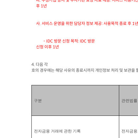
바
. 
부정가입 방지 및 수사기관 요청 자료 제공
: 
서비스 이용기간
후
 1
년
사
. 
서비스 운영을 위한 담당자 정보 제공
: 
사용목적 종료 후
 1
        - IDC 
방문 신청 목적
: IDC 
방문

신청 이후
 1
년
4. 
다음 각

호의 경우에는 해당 사유의 종료시까지 개인정보 처리 및 보관을 
구분
관련법률
전자금융 거래에 관한 기록
전자금융