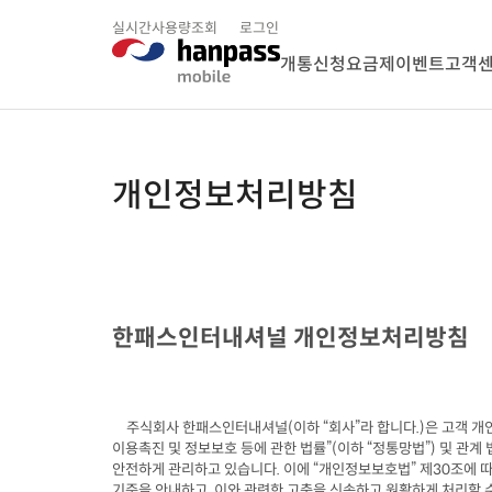
실시간사용량조회
로그인
개통신청
요금제
이벤트
고객
개인정보처리방침
한패스인터내셔널 개인정보처리방침
주식회사 한패스인터내셔널
(
이하 
“
회사
”
라 합니다
.)
은 고객 개
이용촉진 및 정보보호 등에 관한 법률
”(
이하 
“
정통망법
”) 
및 관계
안전하게 관리하고 있습니다
. 
이에 
“
개인정보보호법
” 
제
30
조에 따
기준을 안내하고
, 
이와 관련한 고충을 신속하고 원활하게 처리할 수