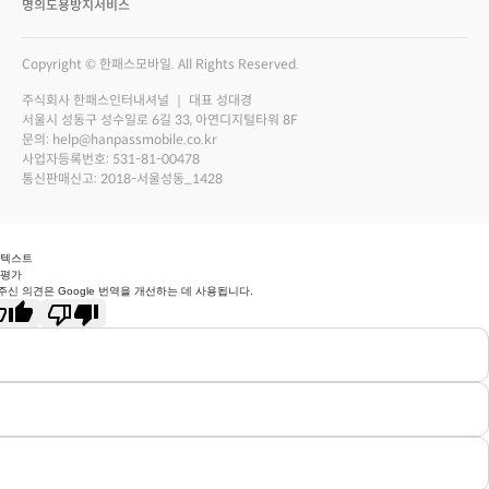
명의도용방지서비스
Copyright © 한패스모바일. All Rights Reserved.
주식회사 한패스인터내셔널 ｜ 대표 성대경
서울시 성동구 성수일로 6길 33, 아연디지털타워 8F
문의: help@hanpassmobile.co.kr
사업자등록번호: 531-81-00478
통신판매신고: 2018-서울성동_1428
 텍스트
 평가
주신 의견은 Google 번역을 개선하는 데 사용됩니다.