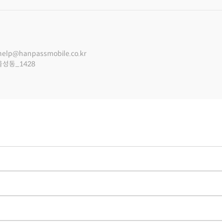
help@hanpassmobile.co.kr
울성동_1428