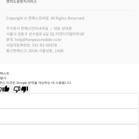
명의도용방지서비스
Copyright © 한패스모바일. All Rights Reserved.
주식회사 한패스인터내셔널 ｜ 대표 성대경
서울시 성동구 성수일로 6길 33, 아연디지털타워 8F
문의: help@hanpassmobile.co.kr
사업자등록번호: 531-81-00478
통신판매신고: 2018-서울성동_1428
 텍스트
 평가
주신 의견은 Google 번역을 개선하는 데 사용됩니다.