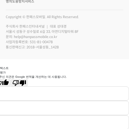
명의도용방지서비스
Copyright © 한패스모바일. All Rights Reserved.
주식회사 한패스인터내셔널 ｜ 대표 성대경
서울시 성동구 성수일로 6길 33, 아연디지털타워 8F
문의: help@hanpassmobile.co.kr
사업자등록번호: 531-81-00478
통신판매신고: 2018-서울성동_1428
 텍스트
 평가
주신 의견은 Google 번역을 개선하는 데 사용됩니다.