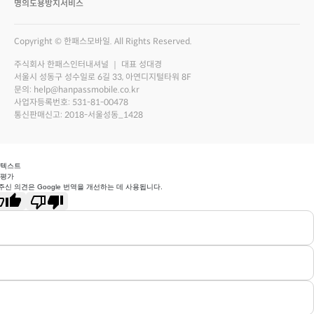
명의도용방지서비스
Copyright © 한패스모바일. All Rights Reserved.
주식회사 한패스인터내셔널 ｜ 대표 성대경
서울시 성동구 성수일로 6길 33, 아연디지털타워 8F
문의: help@hanpassmobile.co.kr
사업자등록번호: 531-81-00478
통신판매신고: 2018-서울성동_1428
 텍스트
 평가
주신 의견은 Google 번역을 개선하는 데 사용됩니다.