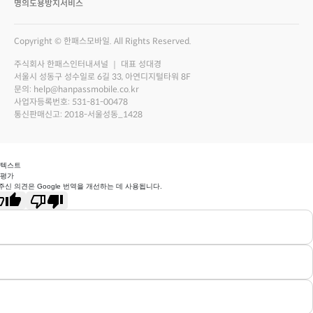
명의도용방지서비스
Copyright © 한패스모바일. All Rights Reserved.
주식회사 한패스인터내셔널 ｜ 대표 성대경
서울시 성동구 성수일로 6길 33, 아연디지털타워 8F
문의: help@hanpassmobile.co.kr
사업자등록번호: 531-81-00478
통신판매신고: 2018-서울성동_1428
 텍스트
 평가
주신 의견은 Google 번역을 개선하는 데 사용됩니다.