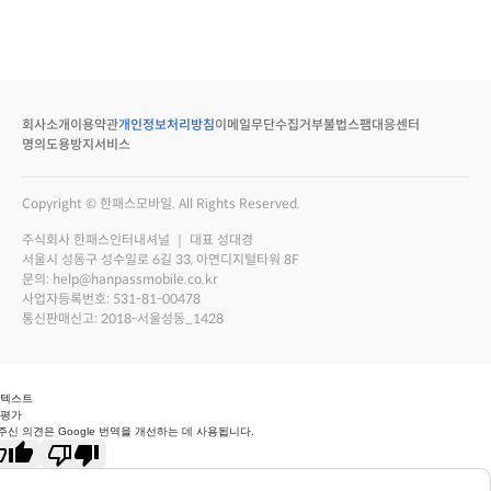
회사소개
이용약관
개인정보처리방침
이메일무단수집거부
불법스팸대응센터
명의도용방지서비스
Copyright © 한패스모바일. All Rights Reserved.
주식회사 한패스인터내셔널 ｜ 대표 성대경
서울시 성동구 성수일로 6길 33, 아연디지털타워 8F
문의: help@hanpassmobile.co.kr
사업자등록번호: 531-81-00478
통신판매신고: 2018-서울성동_1428
 텍스트
 평가
주신 의견은 Google 번역을 개선하는 데 사용됩니다.