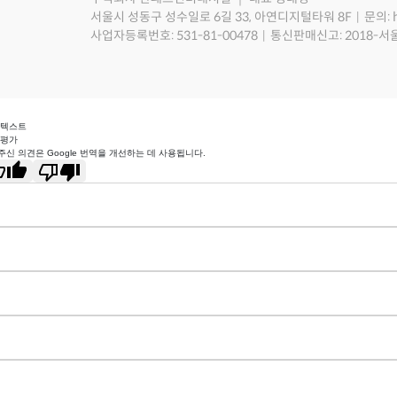
서울시 성동구 성수일로 6길 33, 아연디지털타워 8F
문의: 
사업자등록번호: 531-81-00478
통신판매신고: 2018-서
 텍스트
 평가
주신 의견은 Google 번역을 개선하는 데 사용됩니다.