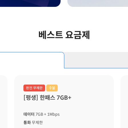
베스트 요금제
완전 무제한
후불
[평생] 한패스 7GB+
데이터
7GB
+ 1Mbps
통화
무제한