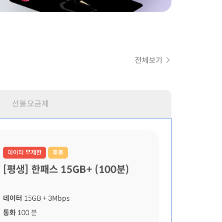
전체보기
선불요금제
데이터 무제한
후불
[평생] 한패스 15GB+ (100분)
데이터
15GB
+ 3Mbps
통화
100 분