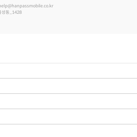
help@hanpassmobile.co.kr
울성동_1428