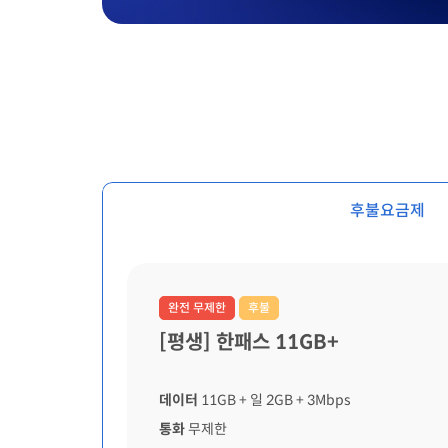
후불요금제
완전 무제한
후불
[평생] 한패스 11GB+
데이터
11GB
+ 일 2GB
+ 3Mbps
통화
무제한