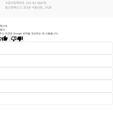
사업자등록번호: 531-81-00478
통신판매신고: 2018-서울성동_1428
 텍스트
 평가
주신 의견은 Google 번역을 개선하는 데 사용됩니다.