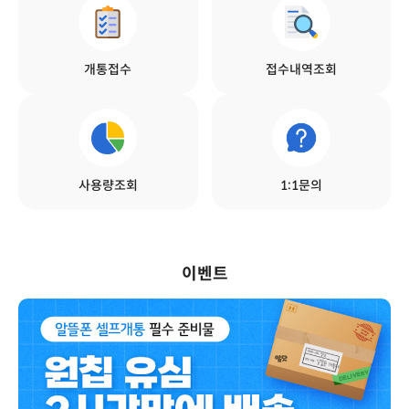
개통접수
접수내역조회
사용량조회
1:1문의
이벤트