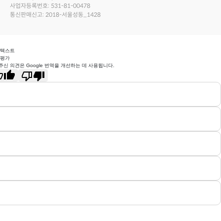
사업자등록번호: 531-81-00478
통신판매신고: 2018-서울성동_1428
 텍스트
 평가
주신 의견은 Google 번역을 개선하는 데 사용됩니다.