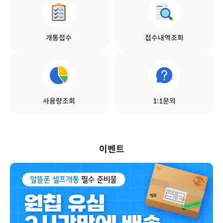
개통접수
접수내역조회
사용량조회
1:1문의
이벤트