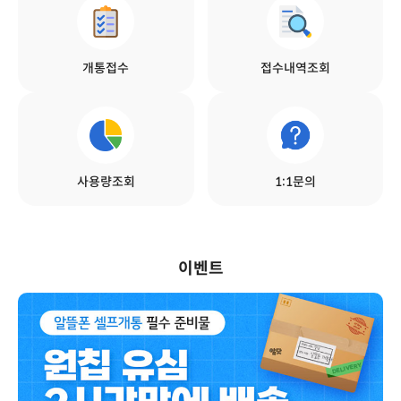
개통접수
접수내역조회
사용량조회
1:1문의
이벤트