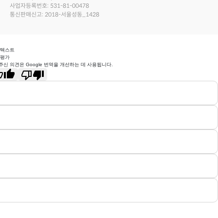
사업자등록번호: 531-81-00478
통신판매신고: 2018-서울성동_1428
 텍스트
 평가
주신 의견은 Google 번역을 개선하는 데 사용됩니다.