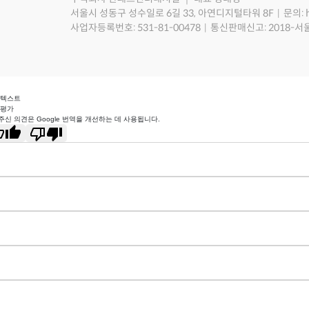
서울시 성동구 성수일로 6길 33, 아연디지털타워 8F
문의: 
사업자등록번호: 531-81-00478
통신판매신고: 2018-서
 텍스트
 평가
주신 의견은 Google 번역을 개선하는 데 사용됩니다.