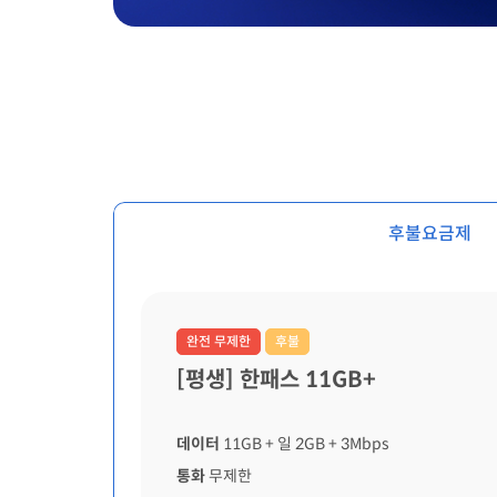
후불요금제
완전 무제한
후불
[평생] 한패스 11GB+
데이터
11GB
+ 일 2GB
+ 3Mbps
통화
무제한