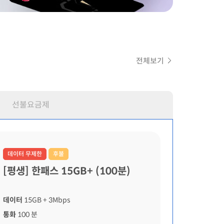
전체보기
선불요금제
데이터 무제한
후불
[평생] 한패스 15GB+ (100분)
데이터
15GB
+ 3Mbps
통화
100 분