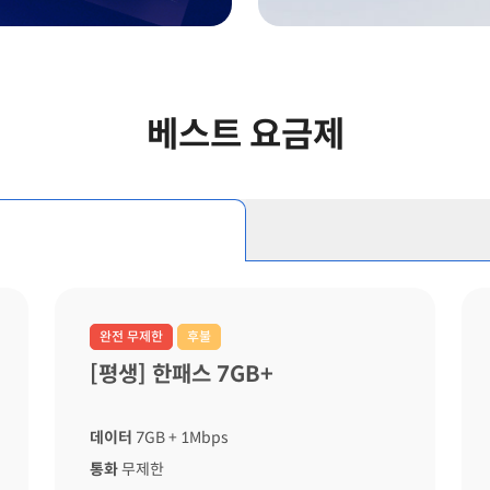
베스트 요금제
완전 무제한
후불
[평생] 한패스 7GB+
데이터
7GB
+ 1Mbps
통화
무제한