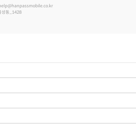
help@hanpassmobile.co.kr
울성동_1428